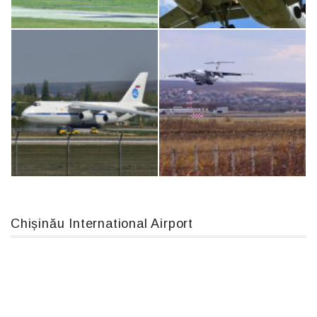
Boeing 737 MAX 8, TC-LCC
MC-130, 15731
An12, UR-CGV
Airbus A319-114 D-AILN, Lufthansa, Франкфурт-Кишинев, 24/06/18
Chișinău International Airport
An124, RA-82013
IL76, RA-78844