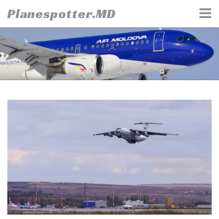
Skip
Planespotter.MD
to
content