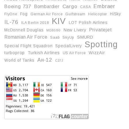
Embraer
Boeing 737
Cargo
Bombardier
CASA
Fog
HiSky
FlyOne
German Air Force
Gulfstream
Helicopter
KIV
IL-76
LOT Polish Airlines
ILA Berlin 2018
Privatejet
McDonnell Douglas
New Livery
MD80/90
Romanian Air Force
SMURD
Saab
SkyUp
Spotting
Special Flight Squadron
SpecialLivery
turboprop
Turkish Airlines
WizzAir
US Air Force
Ан-12
World of Tanks
С27J