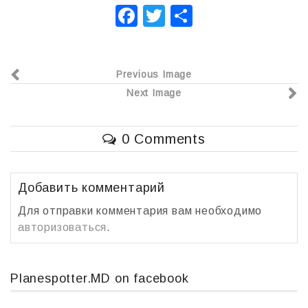
F
T
О
a
wi
т
c
tt
п
Previous Image
e
er
р
Next Image
b
а
o
в
0 Comments
o
и
k
т
ь
Добавить комментарий
Для отправки комментария вам необходимо
авторизоваться
.
Planespotter.MD on facebook