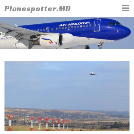
Skip
Planespotter.MD
to
content