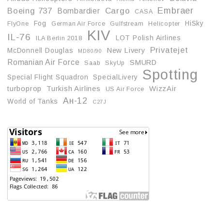
Embraer
Boeing 737
Cargo
Bombardier
CASA
Fog
HiSky
FlyOne
German Air Force
Gulfstream
Helicopter
KIV
IL-76
LOT Polish Airlines
ILA Berlin 2018
Privatejet
McDonnell Douglas
New Livery
MD80/90
Romanian Air Force
SMURD
Saab
SkyUp
Spotting
Special Flight Squadron
SpecialLivery
turboprop
Turkish Airlines
WizzAir
US Air Force
Ан-12
World of Tanks
С27J