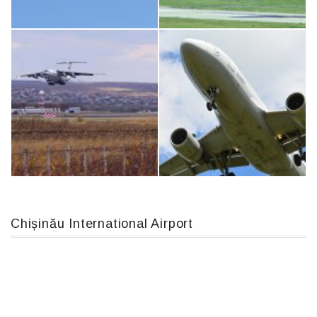
MC-130, 15731
An124, RA-82013
Boeing 737 MAX 8, TC-LCC
An12, UR-CGV
Chișinău International Airport
IL76, RA-78844
Airbus A319-114 D-AILN, Lufthansa, Франкфурт-Кишинев, 24/06/18