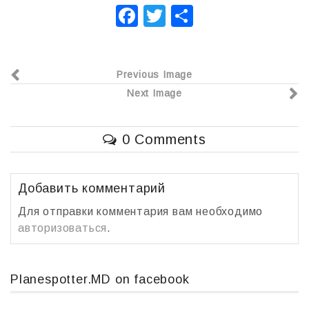
F
T
О
a
wi
т
c
tt
п
Previous Image
e
er
р
Next Image
b
а
o
в
0 Comments
o
и
k
т
ь
Добавить комментарий
Для отправки комментария вам необходимо
авторизоваться
.
Planespotter.MD on facebook