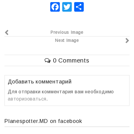
F
T
О
a
wi
т
c
tt
п
Previous Image
e
er
р
Next Image
b
а
o
в
0 Comments
o
и
k
т
ь
Добавить комментарий
Для отправки комментария вам необходимо
авторизоваться
.
Planespotter.MD on facebook