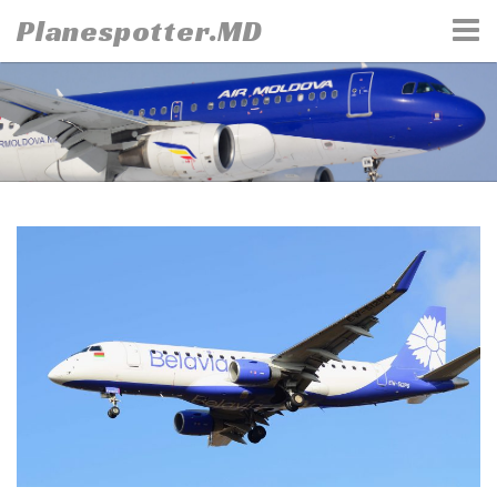
Skip
Planespotter.MD
to
content