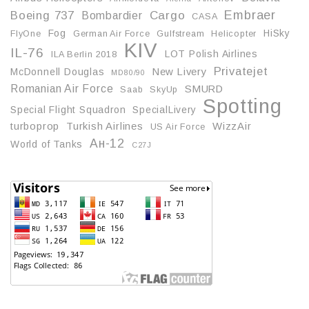
Embraer
Boeing 737
Cargo
Bombardier
CASA
Fog
HiSky
FlyOne
German Air Force
Gulfstream
Helicopter
KIV
IL-76
LOT Polish Airlines
ILA Berlin 2018
Privatejet
McDonnell Douglas
New Livery
MD80/90
Romanian Air Force
SMURD
Saab
SkyUp
Spotting
Special Flight Squadron
SpecialLivery
turboprop
Turkish Airlines
WizzAir
US Air Force
Ан-12
World of Tanks
С27J