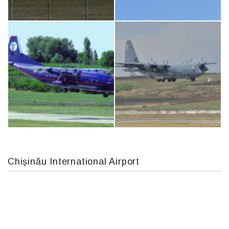
IL76, RA-78844
Airbus A319-114 D-AILN, Lufthansa, Франкфурт-Кишинев, 24/06/18
An124, RA-82013
Boeing 737 MAX 8, TC-LCC
Chișinău International Airport
An12, UR-CGV
MC-130, 15731