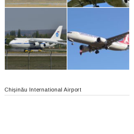
An12, UR-CGV
IL76, RA-78844
MC-130, 15731
Airbus A319-114 D-AILN, Lufthansa, Франкфурт-Кишинев, 24/06/18
Chișinău International Airport
An124, RA-82013
Boeing 737 MAX 8, TC-LCC