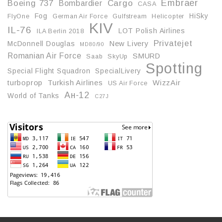
Embraer
Boeing 737
Cargo
Bombardier
CASA
Fog
HiSky
FlyOne
German Air Force
Gulfstream
Helicopter
KIV
IL-76
LOT Polish Airlines
ILA Berlin 2018
Privatejet
McDonnell Douglas
New Livery
MD80/90
Romanian Air Force
SMURD
Saab
SkyUp
Spotting
Special Flight Squadron
SpecialLivery
turboprop
Turkish Airlines
WizzAir
US Air Force
Ан-12
World of Tanks
С27J