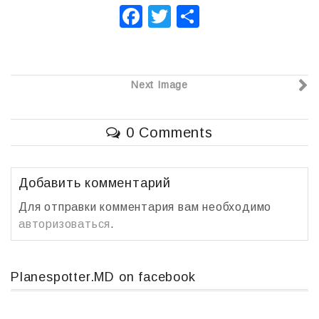
F
T
О
a
wi
т
c
tt
п
e
er
р
Next Image
b
а
o
в
0 Comments
o
и
k
т
Добавить комментарий
ь
Для отправки комментария вам необходимо
авторизоваться
.
Planespotter.MD on facebook