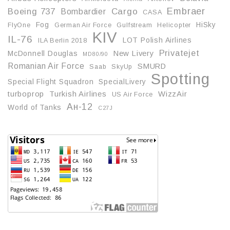
Embraer
Boeing 737
Cargo
Bombardier
CASA
Fog
HiSky
FlyOne
German Air Force
Gulfstream
Helicopter
KIV
IL-76
LOT Polish Airlines
ILA Berlin 2018
Privatejet
McDonnell Douglas
New Livery
MD80/90
Romanian Air Force
SMURD
Saab
SkyUp
Spotting
Special Flight Squadron
SpecialLivery
turboprop
Turkish Airlines
WizzAir
US Air Force
Ан-12
World of Tanks
С27J