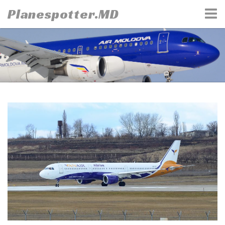
Skip
Planespotter.MD
to
content