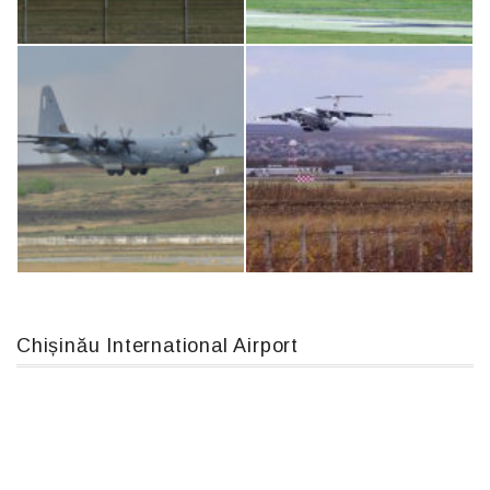
Boeing 737 MAX 8, TC-LCC
Airbus A319-114 D-AILN, Lufthansa, Франкфурт-Кишинев, 24/06/18
An124, RA-82013
An12, UR-CGV
Chișinău International Airport
MC-130, 15731
IL76, RA-78844