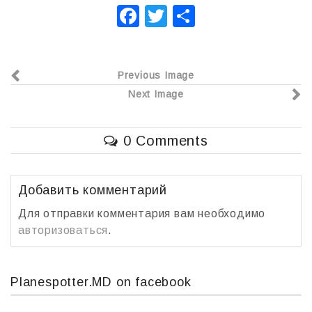
F
T
О
a
wi
т
c
tt
п
Previous Image
e
er
р
Next Image
b
а
o
в
0 Comments
o
и
k
т
ь
Добавить комментарий
Для отправки комментария вам необходимо
авторизоваться
.
Planespotter.MD on facebook