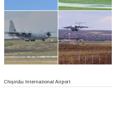
Airbus A319-114 D-AILN, Lufthansa, Франкфурт-Кишинев, 24/06/18
An124, RA-82013
Boeing 737 MAX 8, TC-LCC
An12, UR-CGV
Chișinău International Airport
MC-130, 15731
IL76, RA-78844