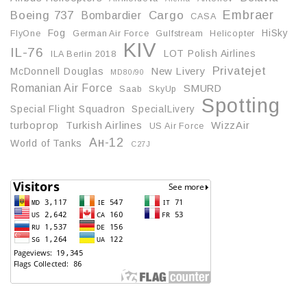
Embraer
Boeing 737
Cargo
Bombardier
CASA
Fog
HiSky
FlyOne
German Air Force
Gulfstream
Helicopter
KIV
IL-76
LOT Polish Airlines
ILA Berlin 2018
Privatejet
McDonnell Douglas
New Livery
MD80/90
Romanian Air Force
SMURD
Saab
SkyUp
Spotting
Special Flight Squadron
SpecialLivery
turboprop
Turkish Airlines
WizzAir
US Air Force
Ан-12
World of Tanks
С27J