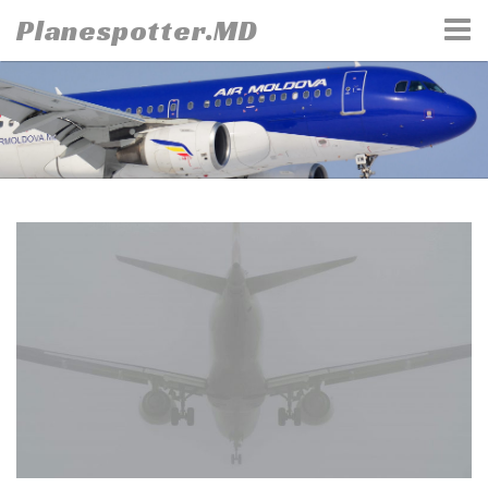
Skip
Planespotter.MD
to
content