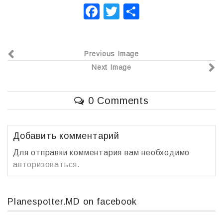
F
T
О
a
wi
т
c
tt
п
Previous Image
e
er
р
Next Image
b
а
o
в
0 Comments
o
и
k
т
ь
Добавить комментарий
Для отправки комментария вам необходимо
авторизоваться
.
Planespotter.MD on facebook