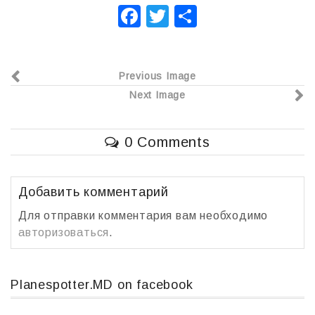
F
T
О
a
wi
т
c
tt
п
Previous Image
e
er
р
Next Image
b
а
o
в
0 Comments
o
и
k
т
ь
Добавить комментарий
Для отправки комментария вам необходимо
авторизоваться
.
Planespotter.MD on facebook