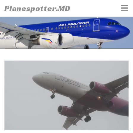
Skip
Planespotter.MD
to
content