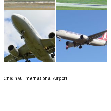
An124, RA-82013
IL76, RA-78844
MC-130, 15731
An12, UR-CGV
Chișinău International Airport
Airbus A319-114 D-AILN, Lufthansa, Франкфурт-Кишинев, 24/06/18
Boeing 737 MAX 8, TC-LCC