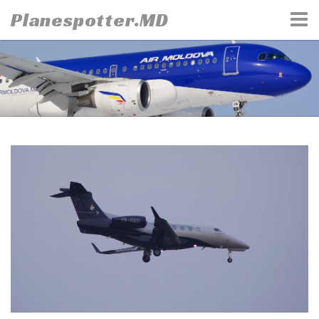
Skip
Planespotter.MD
to
content