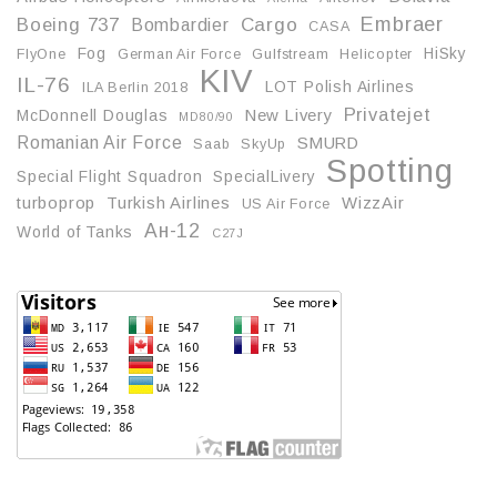
Embraer
Boeing 737
Cargo
Bombardier
CASA
Fog
HiSky
FlyOne
German Air Force
Gulfstream
Helicopter
KIV
IL-76
LOT Polish Airlines
ILA Berlin 2018
Privatejet
McDonnell Douglas
New Livery
MD80/90
Romanian Air Force
SMURD
Saab
SkyUp
Spotting
Special Flight Squadron
SpecialLivery
turboprop
Turkish Airlines
WizzAir
US Air Force
Ан-12
World of Tanks
С27J