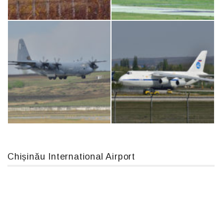
Airbus A319-114 D-AILN, Lufthansa, Франкфурт-Кишинев, 24/06/18
Boeing 737 MAX 8, TC-LCC
IL76, RA-78844
An12, UR-CGV
Chișinău International Airport
MC-130, 15731
An124, RA-82013