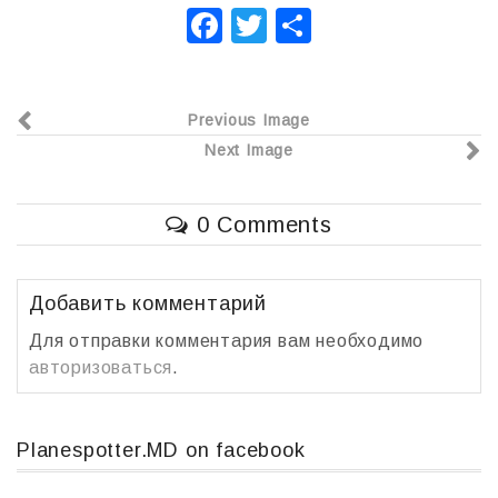
F
T
О
a
wi
т
c
tt
п
Previous Image
e
er
р
Next Image
b
а
o
в
0 Comments
o
и
k
т
ь
Добавить комментарий
Для отправки комментария вам необходимо
авторизоваться
.
Planespotter.MD on facebook