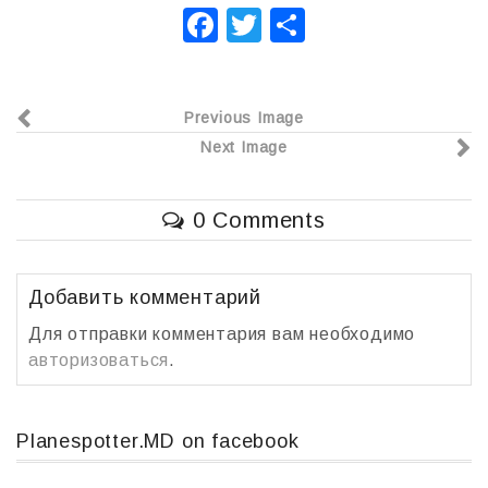
F
T
О
a
wi
т
c
tt
п
Previous Image
e
er
р
Next Image
b
а
o
в
0 Comments
o
и
k
т
ь
Добавить комментарий
Для отправки комментария вам необходимо
авторизоваться
.
Planespotter.MD on facebook