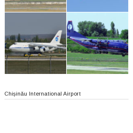
Airbus A319-114 D-AILN, Lufthansa, Франкфурт-Кишинев, 24/06/18
IL76, RA-78844
MC-130, 15731
Boeing 737 MAX 8, TC-LCC
Chișinău International Airport
An124, RA-82013
An12, UR-CGV