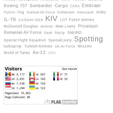
Embraer
Boeing 737
Cargo
Bombardier
CASA
Fog
HiSky
FlyOne
German Air Force
Gulfstream
Helicopter
KIV
IL-76
LOT Polish Airlines
ILA Berlin 2018
Privatejet
McDonnell Douglas
New Livery
MD80/90
Romanian Air Force
SMURD
Saab
SkyUp
Spotting
Special Flight Squadron
SpecialLivery
turboprop
Turkish Airlines
WizzAir
US Air Force
Ан-12
World of Tanks
С27J