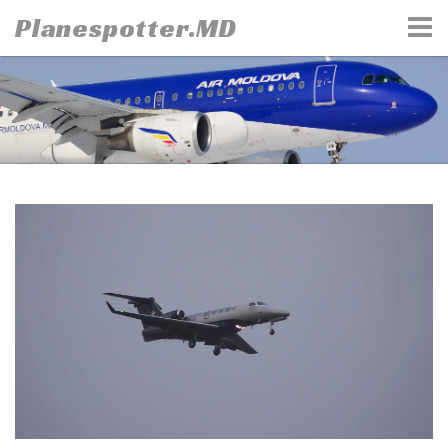
Skip
Planespotter.MD
to
content