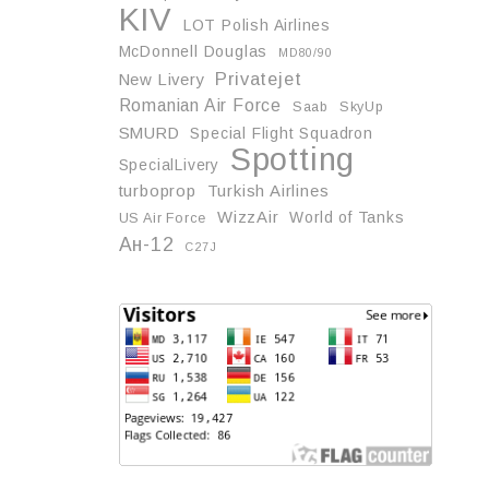
KIV
LOT Polish Airlines
McDonnell Douglas
MD80/90
Privatejet
New Livery
Romanian Air Force
Saab
SkyUp
SMURD
Special Flight Squadron
Spotting
SpecialLivery
turboprop
Turkish Airlines
WizzAir
World of Tanks
US Air Force
Ан-12
С27J