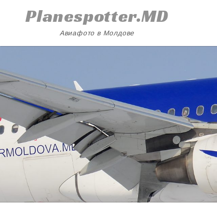
Skip
Planespotter.MD
to
content
Авиафото в Молдове