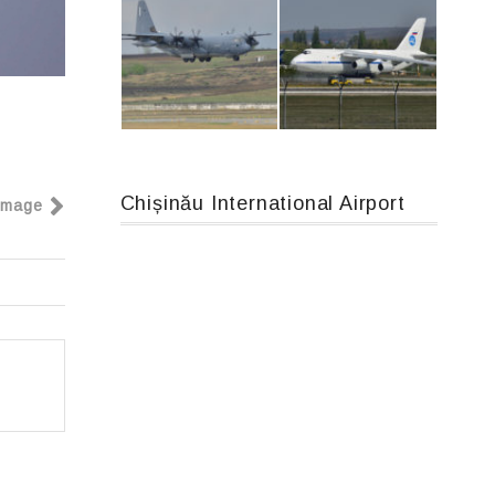
Airbus A319-114 D-AILN, Lufthansa, Франкфурт-Кишинев, 24/06/18
An12, UR-CGV
Chișinău International Airport
Image
MC-130, 15731
An124, RA-82013