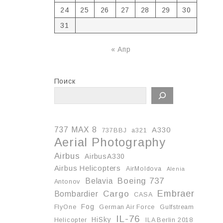
24
25
26
27
28
29
30
31
« Апр
Поиск
737 MAX 8
A330
737BBJ
a321
Aerial Photography
Airbus
AirbusA330
Airbus Helicopters
AirMoldova
Alenia
Boeing 737
Belavia
Antonov
Embraer
Cargo
Bombardier
CASA
Fog
FlyOne
German Air Force
Gulfstream
IL-76
HiSky
Helicopter
ILA Berlin 2018