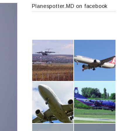
Planespotter.MD on facebook
IL76, RA-78844
Boeing 737 MAX 8, TC-LCC