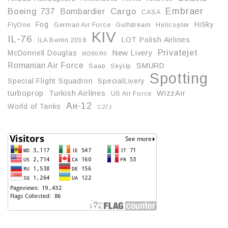
Embraer
Boeing 737
Cargo
Bombardier
CASA
Fog
HiSky
FlyOne
German Air Force
Gulfstream
Helicopter
KIV
IL-76
LOT Polish Airlines
ILA Berlin 2018
Privatejet
McDonnell Douglas
New Livery
MD80/90
Romanian Air Force
SMURD
Saab
SkyUp
Spotting
Special Flight Squadron
SpecialLivery
turboprop
Turkish Airlines
WizzAir
US Air Force
Ан-12
World of Tanks
С27J