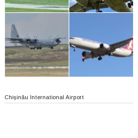
An124, RA-82013
IL76, RA-78844
An12, UR-CGV
Airbus A319-114 D-AILN, Lufthansa, Франкфурт-Кишинев, 24/06/18
Chișinău International Airport
MC-130, 15731
Boeing 737 MAX 8, TC-LCC