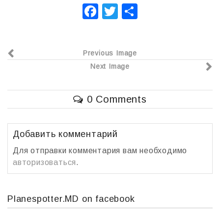
F
T
О
a
wi
т
c
tt
п
Previous Image
e
er
р
Next Image
b
а
o
в
0 Comments
o
и
k
т
ь
Добавить комментарий
Для отправки комментария вам необходимо
авторизоваться
.
Planespotter.MD on facebook