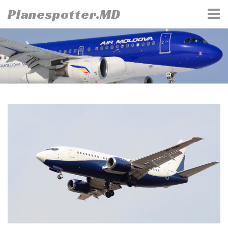
Skip
Planespotter.MD
to
content