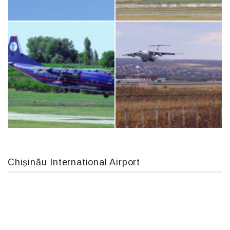
An124, RA-82013
Airbus A319-114 D-AILN, Lufthansa, Франкфурт-Кишинев, 24/06/18
Boeing 737 MAX 8, TC-LCC
MC-130, 15731
Chișinău International Airport
An12, UR-CGV
IL76, RA-78844