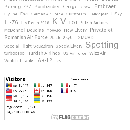
Embraer
Boeing 737
Cargo
Bombardier
CASA
Fog
HiSky
FlyOne
German Air Force
Gulfstream
Helicopter
KIV
IL-76
LOT Polish Airlines
ILA Berlin 2018
Privatejet
McDonnell Douglas
New Livery
MD80/90
Romanian Air Force
SMURD
Saab
SkyUp
Spotting
Special Flight Squadron
SpecialLivery
turboprop
Turkish Airlines
WizzAir
US Air Force
Ан-12
World of Tanks
С27J