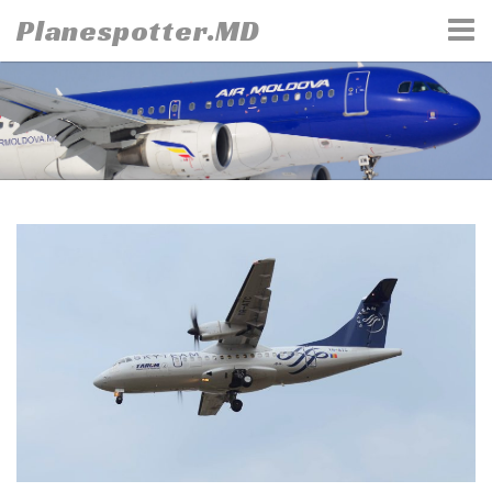
Skip
Planespotter.MD
to
content