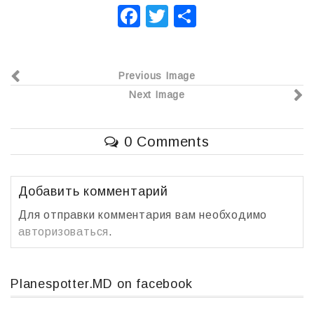
F
T
О
a
wi
т
c
tt
п
Previous Image
e
er
р
Next Image
b
а
o
в
0 Comments
o
и
k
т
ь
Добавить комментарий
Для отправки комментария вам необходимо
авторизоваться
.
Planespotter.MD on facebook