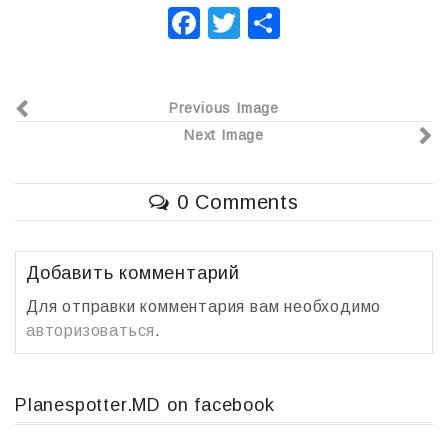
F
T
О
a
wi
т
c
tt
п
Previous Image
e
er
р
Next Image
b
а
o
в
0 Comments
o
и
k
т
ь
Добавить комментарий
Для отправки комментария вам необходимо
авторизоваться
.
Planespotter.MD on facebook