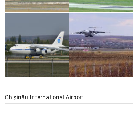
Boeing 737 MAX 8, TC-LCC
Airbus A319-114 D-AILN, Lufthansa, Франкфурт-Кишинев, 24/06/18
MC-130, 15731
An12, UR-CGV
Chișinău International Airport
An124, RA-82013
IL76, RA-78844