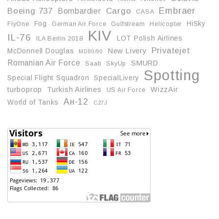
Embraer
Boeing 737
Cargo
Bombardier
CASA
Fog
HiSky
FlyOne
German Air Force
Gulfstream
Helicopter
KIV
IL-76
LOT Polish Airlines
ILA Berlin 2018
Privatejet
McDonnell Douglas
New Livery
MD80/90
Romanian Air Force
SMURD
Saab
SkyUp
Spotting
Special Flight Squadron
SpecialLivery
turboprop
Turkish Airlines
WizzAir
US Air Force
Ан-12
World of Tanks
С27J