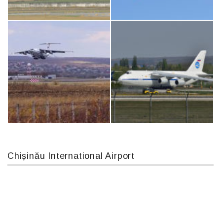
Airbus A319-114 D-AILN, Lufthansa, Франкфурт-Кишинев, 24/06/18
An12, UR-CGV
MC-130, 15731
Boeing 737 MAX 8, TC-LCC
Chișinău International Airport
IL76, RA-78844
An124, RA-82013