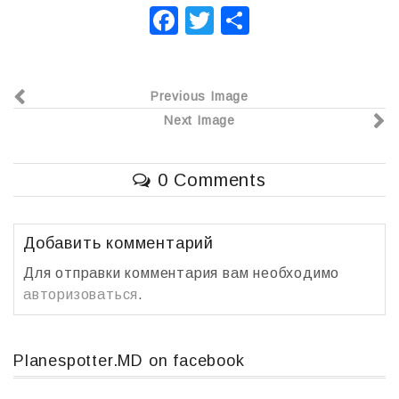
F
T
О
a
wi
т
c
tt
п
Previous Image
e
er
р
Next Image
b
а
o
в
0 Comments
o
и
k
т
ь
Добавить комментарий
Для отправки комментария вам необходимо
авторизоваться
.
Planespotter.MD on facebook