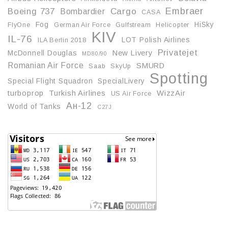
Embraer
Boeing 737
Cargo
Bombardier
CASA
Fog
HiSky
FlyOne
German Air Force
Gulfstream
Helicopter
KIV
IL-76
LOT Polish Airlines
ILA Berlin 2018
Privatejet
McDonnell Douglas
New Livery
MD80/90
Romanian Air Force
SMURD
Saab
SkyUp
Spotting
Special Flight Squadron
SpecialLivery
turboprop
Turkish Airlines
WizzAir
US Air Force
Ан-12
World of Tanks
С27J