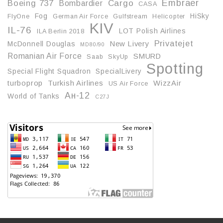
Embraer
Boeing 737
Cargo
Bombardier
CASA
Fog
HiSky
FlyOne
German Air Force
Gulfstream
Helicopter
KIV
IL-76
LOT Polish Airlines
ILA Berlin 2018
Privatejet
McDonnell Douglas
New Livery
MD80/90
Romanian Air Force
SMURD
Saab
SkyUp
Spotting
Special Flight Squadron
SpecialLivery
turboprop
Turkish Airlines
WizzAir
US Air Force
Ан-12
World of Tanks
С27J