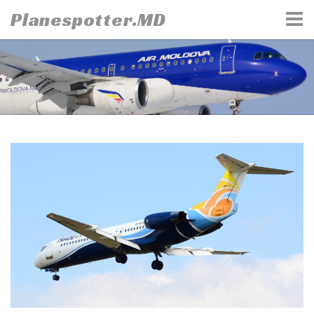
Skip
Planespotter.MD
to
content