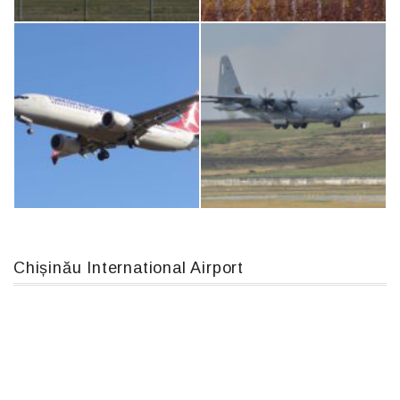
An12, UR-CGV
Airbus A319-114 D-AILN, Lufthansa, Франкфурт-Кишинев, 24/06/18
An124, RA-82013
IL76, RA-78844
Chișinău International Airport
Boeing 737 MAX 8, TC-LCC
MC-130, 15731