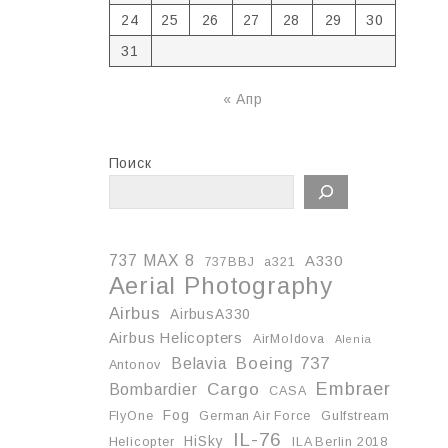
24
25
26
27
28
29
30
31
« Апр
Поиск
737 MAX 8
A330
737BBJ
a321
Aerial Photography
Airbus
AirbusA330
Airbus Helicopters
AirMoldova
Alenia
Boeing 737
Belavia
Antonov
Embraer
Cargo
Bombardier
CASA
Fog
FlyOne
German Air Force
Gulfstream
IL-76
HiSky
Helicopter
ILA Berlin 2018