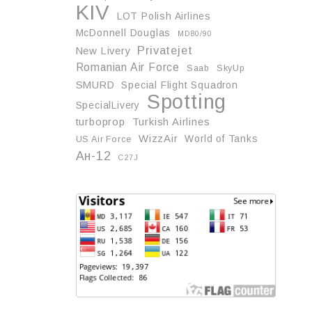
KIV
LOT Polish Airlines
McDonnell Douglas
MD80/90
Privatejet
New Livery
Romanian Air Force
Saab
SkyUp
SMURD
Special Flight Squadron
Spotting
SpecialLivery
turboprop
Turkish Airlines
WizzAir
World of Tanks
US Air Force
Ан-12
С27J