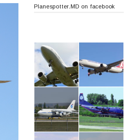
Planespotter.MD on facebook
Airbus A319-114 D-AILN, Lufthansa, Франкфурт-Кишинев, 24/06/18
Boeing 737 MAX 8, TC-LCC