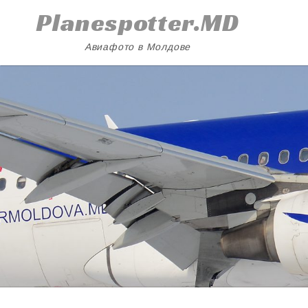
Skip
Planespotter.MD
to
content
Авиафото в Молдове