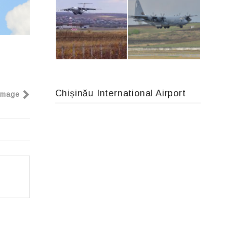
An124, RA-82013
An12, UR-CGV
Chișinău International Airport
Image
IL76, RA-78844
MC-130, 15731