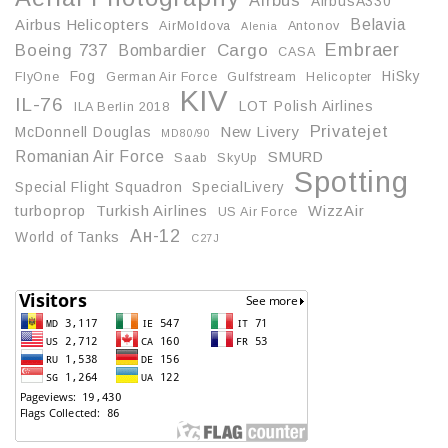
AirbusA330
Belavia
Airbus Helicopters
AirMoldova
Antonov
Alenia
Embraer
Boeing 737
Cargo
Bombardier
CASA
Fog
HiSky
FlyOne
German Air Force
Gulfstream
Helicopter
KIV
IL-76
LOT Polish Airlines
ILA Berlin 2018
Privatejet
McDonnell Douglas
New Livery
MD80/90
Romanian Air Force
SMURD
Saab
SkyUp
Spotting
Special Flight Squadron
SpecialLivery
turboprop
Turkish Airlines
WizzAir
US Air Force
Ан-12
World of Tanks
С27J