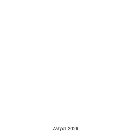
An12, UR-CGV
Boeing 737 MAX 8, TC-LCC
Август 2026