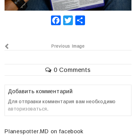
F
T
О
a
wi
т
c
tt
п
Previous Image
e
er
р
b
а
o
в
0 Comments
o
и
k
т
Добавить комментарий
ь
Для отправки комментария вам необходимо
авторизоваться
.
Planespotter.MD on facebook