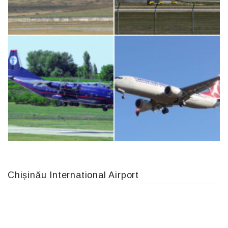
IL76, RA-78844
Airbus A319-114 D-AILN, Lufthansa, Франкфурт-Кишинев, 24/06/18
MC-130, 15731
An124, RA-82013
Chișinău International Airport