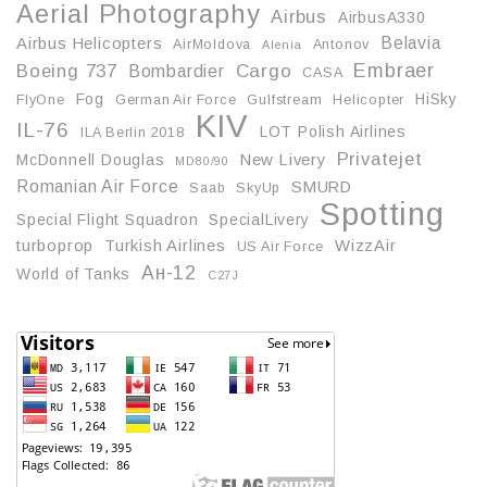
Aerial Photography
Airbus
AirbusA330
Belavia
Airbus Helicopters
AirMoldova
Antonov
Alenia
Embraer
Boeing 737
Cargo
Bombardier
CASA
Fog
HiSky
FlyOne
German Air Force
Gulfstream
Helicopter
KIV
IL-76
LOT Polish Airlines
ILA Berlin 2018
Privatejet
McDonnell Douglas
New Livery
MD80/90
Romanian Air Force
SMURD
Saab
SkyUp
Spotting
Special Flight Squadron
SpecialLivery
turboprop
Turkish Airlines
WizzAir
US Air Force
Ан-12
World of Tanks
С27J