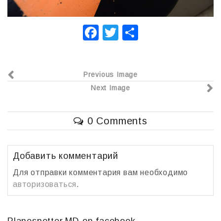
F
T
О
a
wi
т
c
tt
п
Previous Image
e
er
р
Next Image
b
а
o
в
0 Comments
o
и
k
т
ь
Добавить комментарий
Для отправки комментария вам необходимо
авторизоваться
.