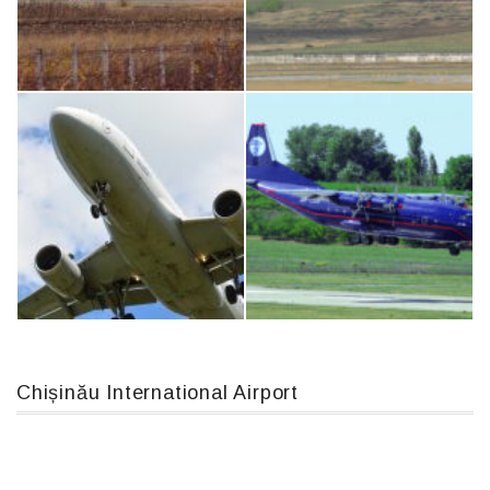
Boeing 737 MAX 8, TC-LCC
An124, RA-82013
IL76, RA-78844
MC-130, 15731
Chișinău International Airport