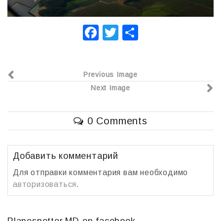
F
T
О
a
wi
т
c
tt
п
Previous Image
e
er
р
Next Image
b
а
o
в
0 Comments
o
и
k
т
ь
Добавить комментарий
Для отправки комментария вам необходимо
авторизоваться
.