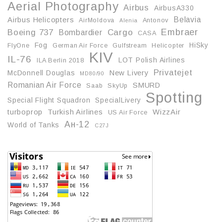
Aerial Photography
Airbus
AirbusA330
Belavia
Airbus Helicopters
AirMoldova
Antonov
Alenia
Embraer
Boeing 737
Cargo
Bombardier
CASA
Fog
HiSky
FlyOne
German Air Force
Gulfstream
Helicopter
KIV
IL-76
LOT Polish Airlines
ILA Berlin 2018
Privatejet
McDonnell Douglas
New Livery
MD80/90
Romanian Air Force
SMURD
Saab
SkyUp
Spotting
Special Flight Squadron
SpecialLivery
turboprop
Turkish Airlines
WizzAir
US Air Force
Ан-12
World of Tanks
С27J