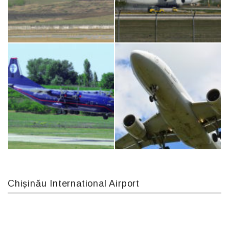
IL76, RA-78844
Boeing 737 MAX 8, TC-LCC
MC-130, 15731
An124, RA-82013
Chișinău International Airport