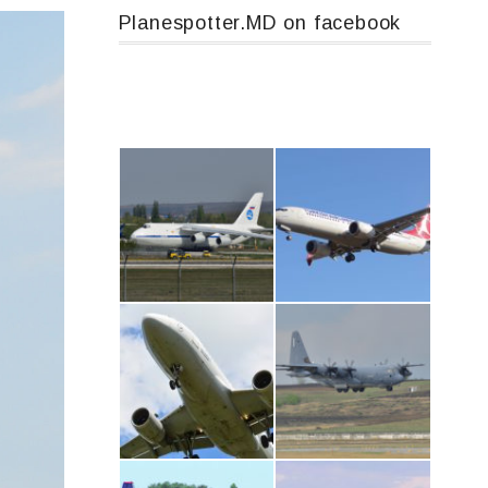
Planespotter.MD on facebook
An124, RA-82013
Boeing 737 MAX 8, TC-LCC