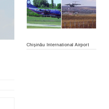
Airbus A319-114 D-AILN, Lufthansa, Франкфурт-Кишинев, 24/06/18
MC-130, 15731
Chișinău International Airport
An12, UR-CGV
IL76, RA-78844