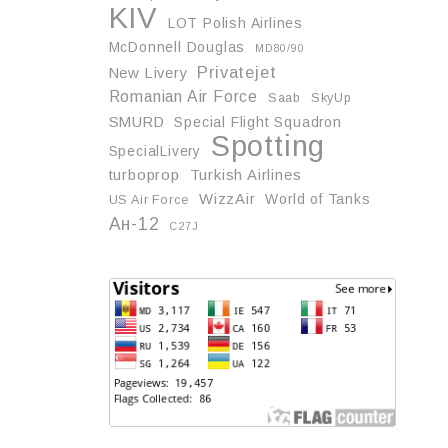
KIV
LOT Polish Airlines
McDonnell Douglas
MD80/90
Privatejet
New Livery
Romanian Air Force
Saab
SkyUp
SMURD
Special Flight Squadron
Spotting
SpecialLivery
turboprop
Turkish Airlines
WizzAir
World of Tanks
US Air Force
Ан-12
С27J