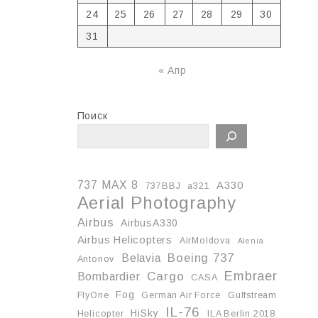
24
25
26
27
28
29
30
31
« Апр
Поиск
737 MAX 8
A330
737BBJ
a321
Aerial Photography
Airbus
AirbusA330
Airbus Helicopters
AirMoldova
Alenia
Boeing 737
Belavia
Antonov
Embraer
Cargo
Bombardier
CASA
Fog
FlyOne
German Air Force
Gulfstream
IL-76
HiSky
Helicopter
ILA Berlin 2018