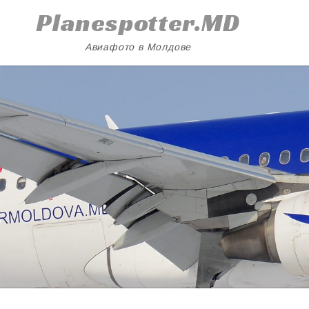
Skip
Planespotter.MD
to
content
Авиафото в Молдове