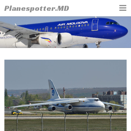
Skip
Planespotter.MD
to
content