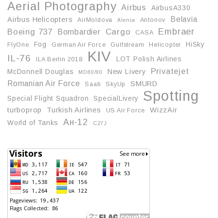
Aerial Photography
Airbus
AirbusA330
Belavia
Airbus Helicopters
AirMoldova
Antonov
Alenia
Embraer
Boeing 737
Cargo
Bombardier
CASA
Fog
HiSky
FlyOne
German Air Force
Gulfstream
Helicopter
KIV
IL-76
LOT Polish Airlines
ILA Berlin 2018
Privatejet
McDonnell Douglas
New Livery
MD80/90
Romanian Air Force
SMURD
Saab
SkyUp
Spotting
Special Flight Squadron
SpecialLivery
turboprop
Turkish Airlines
WizzAir
US Air Force
Ан-12
World of Tanks
С27J