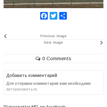
F
T
О
a
wi
т
c
tt
п
Previous Image
e
er
р
Next Image
b
а
o
в
0 Comments
o
и
k
т
ь
Добавить комментарий
Для отправки комментария вам необходимо
авторизоваться
.