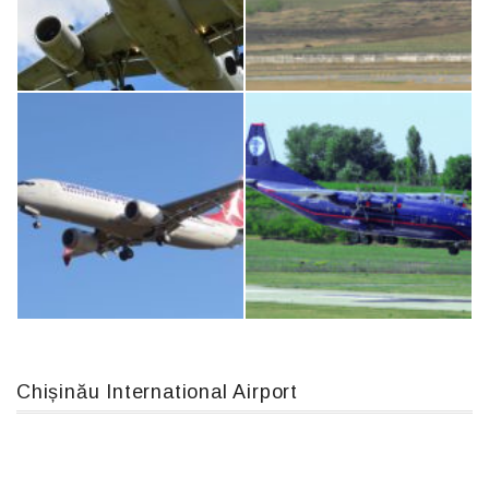
An124, RA-82013
IL76, RA-78844
Airbus A319-114 D-AILN, Lufthansa, Франкфурт-Кишинев, 24/06/18
MC-130, 15731
Chișinău International Airport