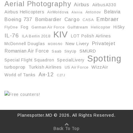
Aerial Photography
Airbus
AirbusA330
Belavia
Airbus Helicopters
AirMoldova
Antonov
Alenia
Embraer
Boeing 737
Cargo
Bombardier
CASA
Fog
HiSky
FlyOne
German Air Force
Gulfstream
Helicopter
KIV
IL-76
LOT Polish Airlines
ILA Berlin 2018
Privatejet
McDonnell Douglas
New Livery
MD80/90
Romanian Air Force
SMURD
Saab
SkyUp
Spotting
Special Flight Squadron
SpecialLivery
turboprop
Turkish Airlines
WizzAir
US Air Force
Ан-12
World of Tanks
С27J
Planespotter.MD © 2026. All Rights Reserved.
Back To Top