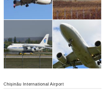
An12, UR-CGV
MC-130, 15731
Boeing 737 MAX 8, TC-LCC
IL76, RA-78844
Chișinău International Airport