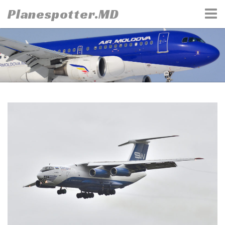
Skip
Planespotter.MD
to
content