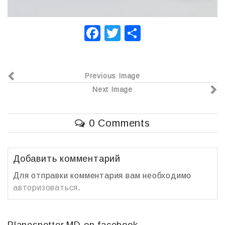
F
T
О
a
wi
т
c
tt
п
Previous Image
e
er
р
Next Image
b
а
o
в
0 Comments
o
и
k
т
ь
Добавить комментарий
Для отправки комментария вам необходимо
авторизоваться
.