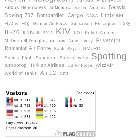
AirbusA330
Belavia
Airbus Helicopters
AirMoldova
Antonov
Alenia
Embraer
Boeing 737
Cargo
Bombardier
CASA
Fog
HiSky
FlyOne
German Air Force
Gulfstream
Helicopter
KIV
IL-76
LOT Polish Airlines
ILA Berlin 2018
Privatejet
McDonnell Douglas
New Livery
MD80/90
Romanian Air Force
SMURD
Saab
SkyUp
Spotting
Special Flight Squadron
SpecialLivery
turboprop
Turkish Airlines
WizzAir
US Air Force
Ан-12
World of Tanks
С27J