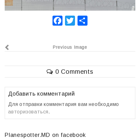
F
T
О
a
wi
т
c
tt
п
Previous Image
e
er
р
b
а
o
в
0 Comments
o
и
k
т
Добавить комментарий
ь
Для отправки комментария вам необходимо
авторизоваться
.
Planespotter.MD on facebook