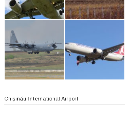
An124, RA-82013
An12, UR-CGV
Airbus A319-114 D-AILN, Lufthansa, Франкфурт-Кишинев, 24/06/18
IL76, RA-78844
Chișinău International Airport