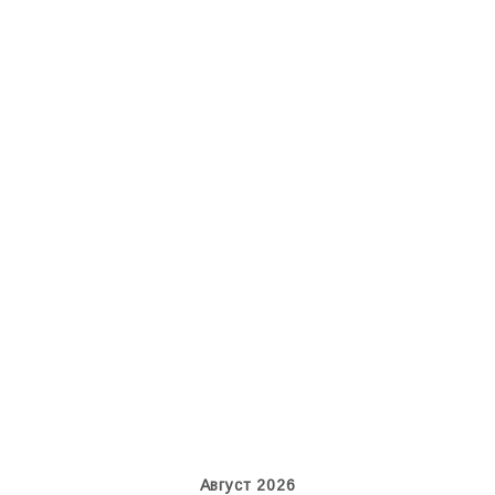
MC-130, 15731
Boeing 737 MAX 8, TC-LCC
Август 2026