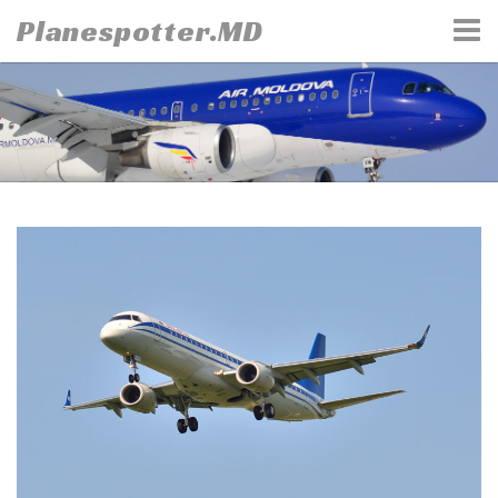
Skip
Planespotter.MD
to
content