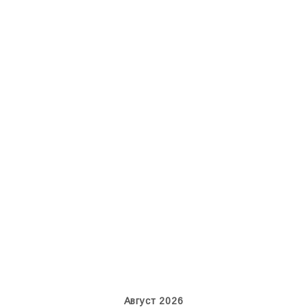
Boeing 737 MAX 8, TC-LCC
IL76, RA-78844
Август 2026