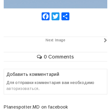
F
T
О
a
wi
т
c
tt
п
e
er
р
Next Image
b
а
o
в
0 Comments
o
и
k
т
Добавить комментарий
ь
Для отправки комментария вам необходимо
авторизоваться
.
Planespotter.MD on facebook