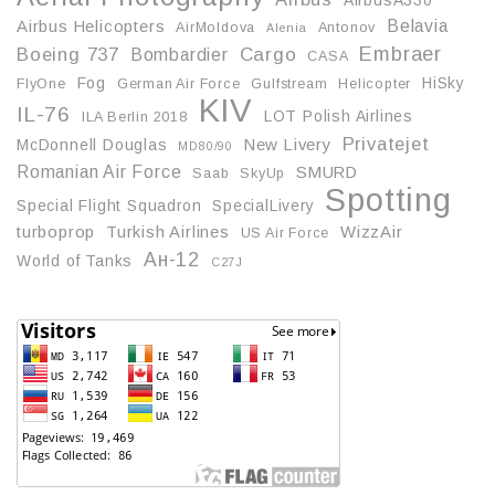
AirbusA330
Belavia
Airbus Helicopters
AirMoldova
Antonov
Alenia
Embraer
Boeing 737
Cargo
Bombardier
CASA
Fog
HiSky
FlyOne
German Air Force
Gulfstream
Helicopter
KIV
IL-76
LOT Polish Airlines
ILA Berlin 2018
Privatejet
McDonnell Douglas
New Livery
MD80/90
Romanian Air Force
SMURD
Saab
SkyUp
Spotting
Special Flight Squadron
SpecialLivery
turboprop
Turkish Airlines
WizzAir
US Air Force
Ан-12
World of Tanks
С27J