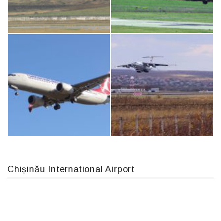
Airbus A319-114 D-AILN, Lufthansa, Франкфурт-Кишинев, 24/06/18
An124, RA-82013
MC-130, 15731
An12, UR-CGV
Chișinău International Airport