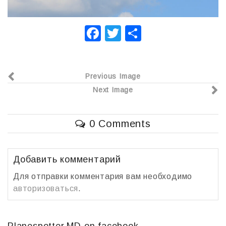
F
T
О
a
wi
т
c
tt
п
Previous Image
e
er
р
Next Image
b
а
o
в
0 Comments
o
и
k
т
ь
Добавить комментарий
Для отправки комментария вам необходимо
авторизоваться
.