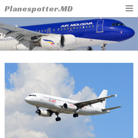
Skip
Planespotter.MD
to
content