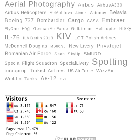
Aerial Photography
Airbus
AirbusA330
Belavia
Airbus Helicopters
AirMoldova
Antonov
Alenia
Embraer
Boeing 737
Cargo
Bombardier
CASA
Fog
HiSky
FlyOne
German Air Force
Gulfstream
Helicopter
KIV
IL-76
LOT Polish Airlines
ILA Berlin 2018
Privatejet
McDonnell Douglas
New Livery
MD80/90
Romanian Air Force
SMURD
Saab
SkyUp
Spotting
Special Flight Squadron
SpecialLivery
turboprop
Turkish Airlines
WizzAir
US Air Force
Ан-12
World of Tanks
С27J