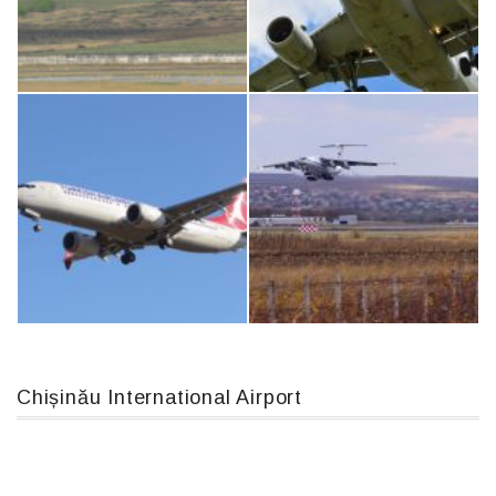
An124, RA-82013
An12, UR-CGV
MC-130, 15731
Airbus A319-114 D-AILN, Lufthansa, Франкфурт-Кишинев, 24/06/18
Chișinău International Airport