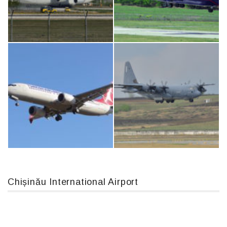
Airbus A319-114 D-AILN, Lufthansa, Франкфурт-Кишинев, 24/06/18
IL76, RA-78844
An124, RA-82013
An12, UR-CGV
Chișinău International Airport