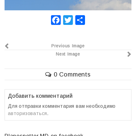
F
T
О
a
wi
т
c
tt
п
Previous Image
e
er
р
Next Image
b
а
o
в
0 Comments
o
и
k
т
ь
Добавить комментарий
Для отправки комментария вам необходимо
авторизоваться
.