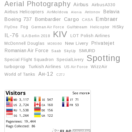
Aerial Photography
Airbus
AirbusA330
Belavia
Airbus Helicopters
AirMoldova
Antonov
Alenia
Embraer
Boeing 737
Cargo
Bombardier
CASA
Fog
HiSky
FlyOne
German Air Force
Gulfstream
Helicopter
KIV
IL-76
LOT Polish Airlines
ILA Berlin 2018
Privatejet
McDonnell Douglas
New Livery
MD80/90
Romanian Air Force
SMURD
Saab
SkyUp
Spotting
Special Flight Squadron
SpecialLivery
turboprop
Turkish Airlines
WizzAir
US Air Force
Ан-12
World of Tanks
С27J