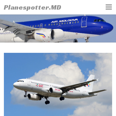
Skip
Planespotter.MD
to
content