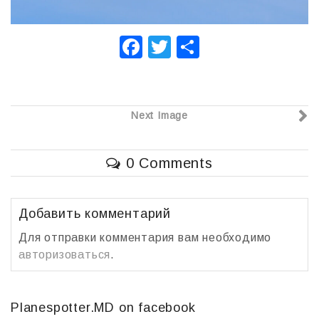
F
T
О
a
wi
т
c
tt
п
e
er
р
Next Image
b
а
o
в
0 Comments
o
и
k
т
Добавить комментарий
ь
Для отправки комментария вам необходимо
авторизоваться
.
Planespotter.MD on facebook