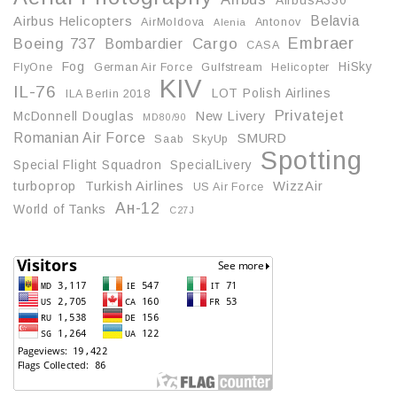
AirbusA330
Belavia
Airbus Helicopters
AirMoldova
Antonov
Alenia
Embraer
Boeing 737
Cargo
Bombardier
CASA
Fog
HiSky
FlyOne
German Air Force
Gulfstream
Helicopter
KIV
IL-76
LOT Polish Airlines
ILA Berlin 2018
Privatejet
McDonnell Douglas
New Livery
MD80/90
Romanian Air Force
SMURD
Saab
SkyUp
Spotting
Special Flight Squadron
SpecialLivery
turboprop
Turkish Airlines
WizzAir
US Air Force
Ан-12
World of Tanks
С27J