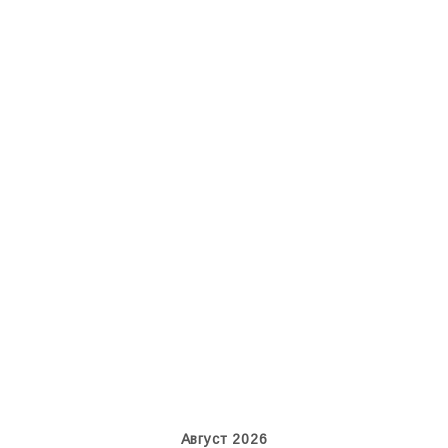
Boeing 737 MAX 8, TC-LCC
IL76, RA-78844
Август 2026