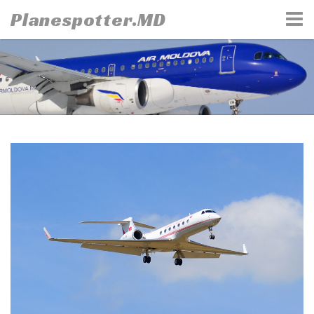
Skip
Planespotter.MD
to
content