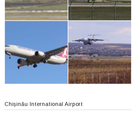
An12, UR-CGV
Airbus A319-114 D-AILN, Lufthansa, Франкфурт-Кишинев, 24/06/18
MC-130, 15731
An124, RA-82013
Chișinău International Airport