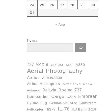
24
25
26
27
28
29
30
31
« Апр
Поиск
737 MAX 8
A330
737BBJ
a321
Aerial Photography
Airbus
AirbusA330
Airbus Helicopters
AirMoldova
Alenia
Boeing 737
Belavia
Antonov
Embraer
Cargo
Bombardier
CASA
Fog
FlyOne
German Air Force
Gulfstream
IL-76
HiSky
Helicopter
ILA Berlin 2018