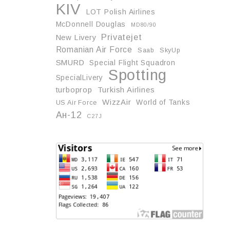
KIV
LOT Polish Airlines
McDonnell Douglas
MD80/90
Privatejet
New Livery
Romanian Air Force
Saab
SkyUp
SMURD
Special Flight Squadron
Spotting
SpecialLivery
turboprop
Turkish Airlines
WizzAir
World of Tanks
US Air Force
Ан-12
С27J