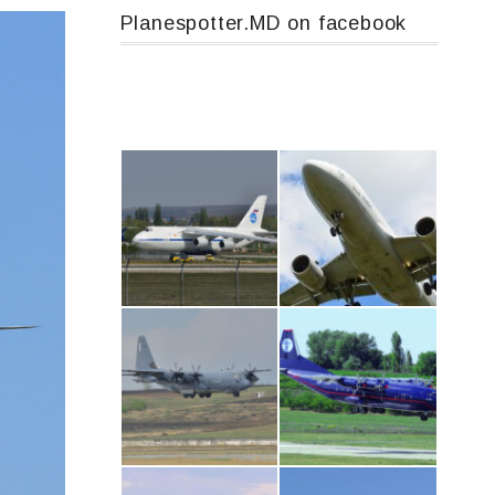
Planespotter.MD on facebook
An124, RA-82013
Airbus A319-114 D-AILN, Lufthansa, Франкфурт-Кишинев, 24/06/18