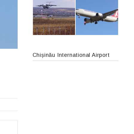
MC-130, 15731
An12, UR-CGV
Chișinău International Airport
IL76, RA-78844
Boeing 737 MAX 8, TC-LCC