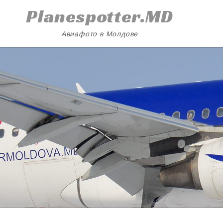
Skip
Planespotter.MD
to
content
Авиафото в Молдове