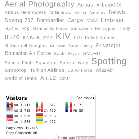
Aerial Photography
Airbus
AirbusA330
Belavia
Airbus Helicopters
AirMoldova
Antonov
Alenia
Embraer
Boeing 737
Cargo
Bombardier
CASA
Fog
HiSky
FlyOne
German Air Force
Gulfstream
Helicopter
KIV
IL-76
LOT Polish Airlines
ILA Berlin 2018
Privatejet
McDonnell Douglas
New Livery
MD80/90
Romanian Air Force
SMURD
Saab
SkyUp
Spotting
Special Flight Squadron
SpecialLivery
turboprop
Turkish Airlines
WizzAir
US Air Force
Ан-12
World of Tanks
С27J