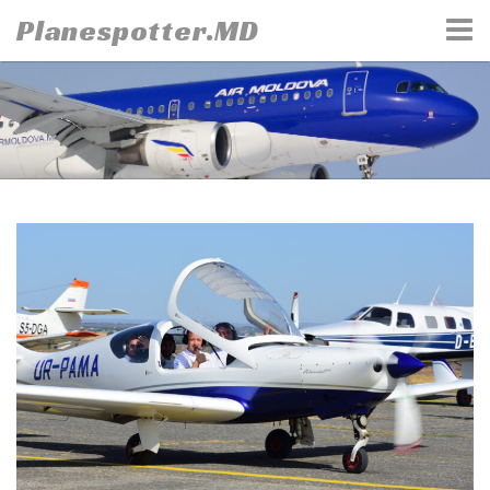
Skip
Planespotter.MD
to
content