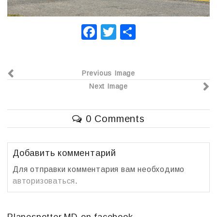
F
T
О
a
wi
т
c
tt
п
Previous Image
e
er
р
Next Image
b
а
o
в
0 Comments
o
и
k
т
ь
Добавить комментарий
Для отправки комментария вам необходимо
авторизоваться
.