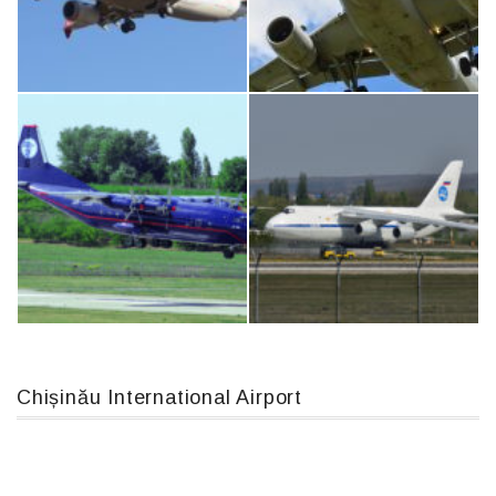
IL76, RA-78844
MC-130, 15731
Boeing 737 MAX 8, TC-LCC
Airbus A319-114 D-AILN, Lufthansa, Франкфурт-Кишинев, 24/06/18
Chișinău International Airport