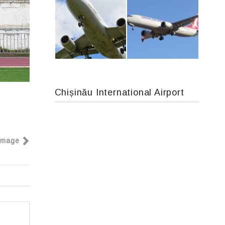
MC-130, 15731
An12, UR-CGV
Chișinău International Airport
Airbus A319-114 D-AILN, Lufthansa, Франкфурт-Кишинев, 24/06/18
Boeing 737 MAX 8, TC-LCC
Image