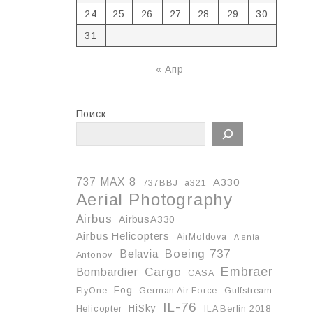
24
25
26
27
28
29
30
31
« Апр
Поиск
737 MAX 8
A330
737BBJ
a321
Aerial Photography
Airbus
AirbusA330
Airbus Helicopters
AirMoldova
Alenia
Boeing 737
Belavia
Antonov
Embraer
Cargo
Bombardier
CASA
Fog
FlyOne
German Air Force
Gulfstream
IL-76
HiSky
Helicopter
ILA Berlin 2018