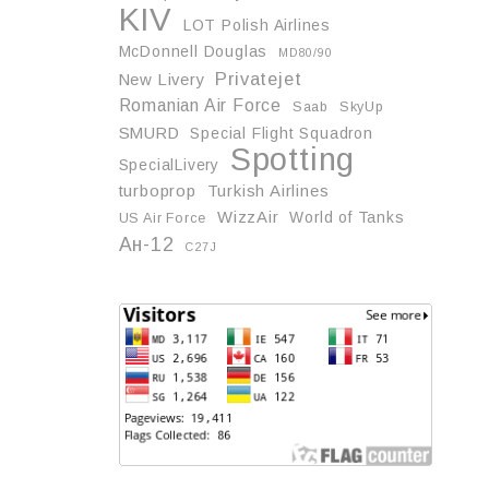
KIV
LOT Polish Airlines
McDonnell Douglas
MD80/90
Privatejet
New Livery
Romanian Air Force
Saab
SkyUp
SMURD
Special Flight Squadron
Spotting
SpecialLivery
turboprop
Turkish Airlines
WizzAir
World of Tanks
US Air Force
Ан-12
С27J