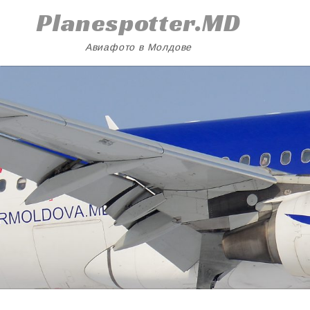
Skip
Planespotter.MD
to
content
Авиафото в Молдове