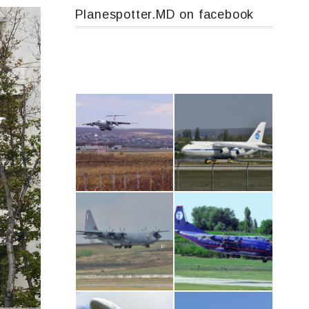
Planespotter.MD on facebook
IL76, RA-78844
An124, RA-82013