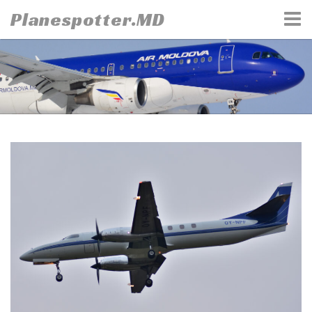
Skip
Planespotter.MD
to
content