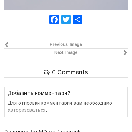
F
T
О
a
wi
т
c
tt
п
Previous Image
e
er
р
Next Image
b
а
o
в
0 Comments
o
и
k
т
ь
Добавить комментарий
Для отправки комментария вам необходимо
авторизоваться
.