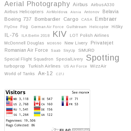
Aerial Photography
Airbus
AirbusA330
Belavia
Airbus Helicopters
AirMoldova
Antonov
Alenia
Embraer
Boeing 737
Cargo
Bombardier
CASA
Fog
HiSky
FlyOne
German Air Force
Gulfstream
Helicopter
KIV
IL-76
LOT Polish Airlines
ILA Berlin 2018
Privatejet
McDonnell Douglas
New Livery
MD80/90
Romanian Air Force
SMURD
Saab
SkyUp
Spotting
Special Flight Squadron
SpecialLivery
turboprop
Turkish Airlines
WizzAir
US Air Force
Ан-12
World of Tanks
С27J