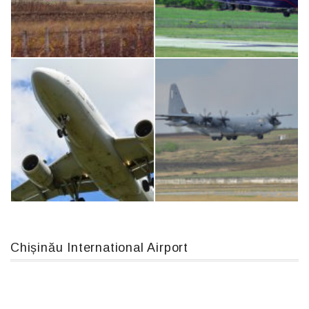
Boeing 737 MAX 8, TC-LCC
An124, RA-82013
IL76, RA-78844
An12, UR-CGV
Chișinău International Airport