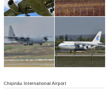
An12, UR-CGV
Boeing 737 MAX 8, TC-LCC
Airbus A319-114 D-AILN, Lufthansa, Франкфурт-Кишинев, 24/06/18
IL76, RA-78844
Chișinău International Airport