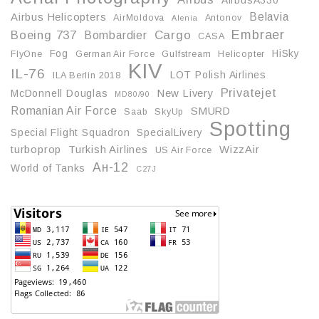
AirbusA330
Belavia
Airbus Helicopters
AirMoldova
Antonov
Alenia
Embraer
Boeing 737
Cargo
Bombardier
CASA
Fog
HiSky
FlyOne
German Air Force
Gulfstream
Helicopter
KIV
IL-76
LOT Polish Airlines
ILA Berlin 2018
Privatejet
McDonnell Douglas
New Livery
MD80/90
Romanian Air Force
SMURD
Saab
SkyUp
Spotting
Special Flight Squadron
SpecialLivery
turboprop
Turkish Airlines
WizzAir
US Air Force
Ан-12
World of Tanks
С27J