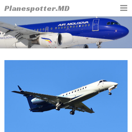
Skip
Planespotter.MD
to
content