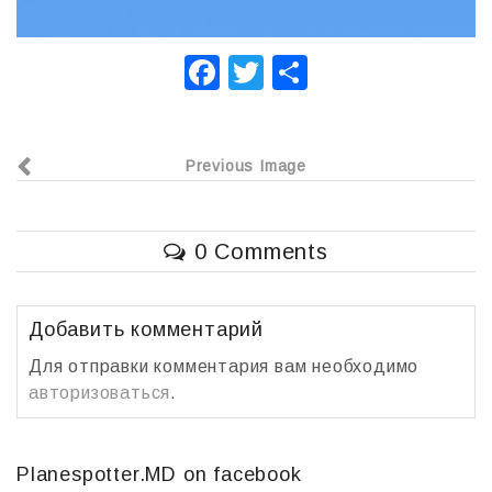
F
T
О
a
wi
т
c
tt
п
Previous Image
e
er
р
b
а
o
в
0 Comments
o
и
k
т
Добавить комментарий
ь
Для отправки комментария вам необходимо
авторизоваться
.
Planespotter.MD on facebook