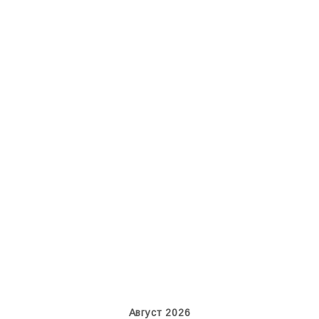
MC-130, 15731
An124, RA-82013
Август 2026