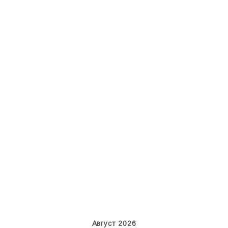
An124, RA-82013
An12, UR-CGV
Август 2026