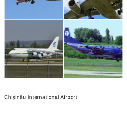
IL76, RA-78844
MC-130, 15731
Boeing 737 MAX 8, TC-LCC
Airbus A319-114 D-AILN, Lufthansa, Франкфурт-Кишинев, 24/06/18
Chișinău International Airport