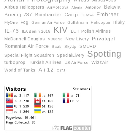
AirbusA330
Belavia
Airbus Helicopters
AirMoldova
Antonov
Alenia
Embraer
Boeing 737
Cargo
Bombardier
CASA
Fog
HiSky
FlyOne
German Air Force
Gulfstream
Helicopter
KIV
IL-76
LOT Polish Airlines
ILA Berlin 2018
Privatejet
McDonnell Douglas
New Livery
MD80/90
Romanian Air Force
SMURD
Saab
SkyUp
Spotting
Special Flight Squadron
SpecialLivery
turboprop
Turkish Airlines
WizzAir
US Air Force
Ан-12
World of Tanks
С27J