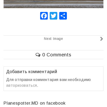
F
T
О
a
wi
т
c
tt
п
e
er
р
Next Image
b
а
o
в
0 Comments
o
и
k
т
Добавить комментарий
ь
Для отправки комментария вам необходимо
авторизоваться
.
Planespotter.MD on facebook