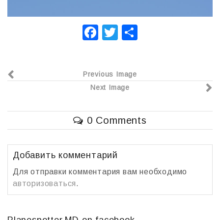
F
T
О
a
wi
т
c
tt
п
Previous Image
e
er
р
Next Image
b
а
o
в
0 Comments
o
и
k
т
ь
Добавить комментарий
Для отправки комментария вам необходимо
авторизоваться
.