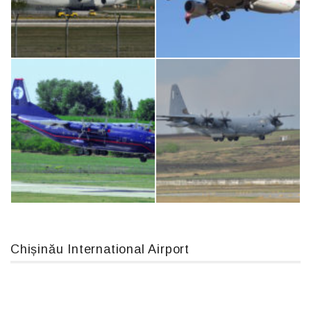
Airbus A319-114 D-AILN, Lufthansa, Франкфурт-Кишинев, 24/06/18
IL76, RA-78844
An124, RA-82013
Boeing 737 MAX 8, TC-LCC
Chișinău International Airport