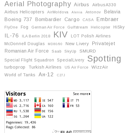
Aerial Photography
Airbus
AirbusA330
Belavia
Airbus Helicopters
AirMoldova
Antonov
Alenia
Embraer
Boeing 737
Cargo
Bombardier
CASA
Fog
HiSky
FlyOne
German Air Force
Gulfstream
Helicopter
KIV
IL-76
LOT Polish Airlines
ILA Berlin 2018
Privatejet
McDonnell Douglas
New Livery
MD80/90
Romanian Air Force
SMURD
Saab
SkyUp
Spotting
Special Flight Squadron
SpecialLivery
turboprop
Turkish Airlines
WizzAir
US Air Force
Ан-12
World of Tanks
С27J