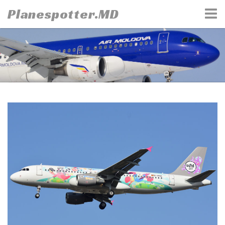
Skip
Planespotter.MD
to
content