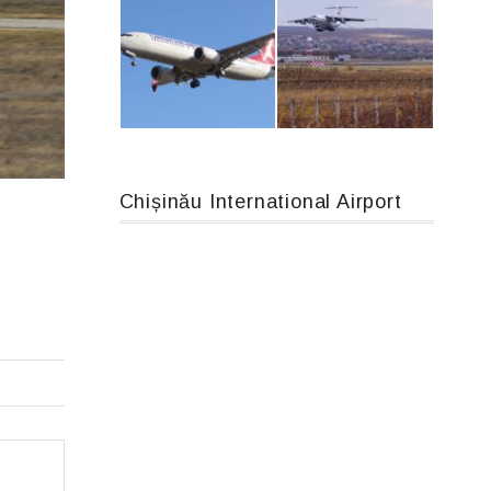
An124, RA-82013
Airbus A319-114 D-AILN, Lufthansa, Франкфурт-Кишинев, 24/06/18
Chișinău International Airport
Boeing 737 MAX 8, TC-LCC
IL76, RA-78844