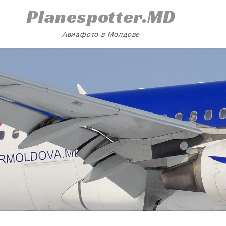
Skip
Planespotter.MD
to
content
Авиафото в Молдове