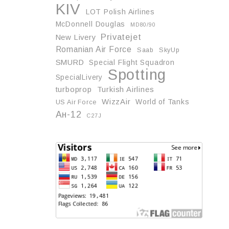
KIV
LOT Polish Airlines
McDonnell Douglas
MD80/90
Privatejet
New Livery
Romanian Air Force
Saab
SkyUp
SMURD
Special Flight Squadron
Spotting
SpecialLivery
turboprop
Turkish Airlines
WizzAir
World of Tanks
US Air Force
Ан-12
С27J