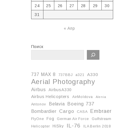
24
25
26
27
28
29
30
31
« Апр
Поиск
737 MAX 8
A330
737BBJ
a321
Aerial Photography
Airbus
AirbusA330
Airbus Helicopters
AirMoldova
Alenia
Boeing 737
Belavia
Antonov
Embraer
Cargo
Bombardier
CASA
Fog
FlyOne
German Air Force
Gulfstream
IL-76
HiSky
Helicopter
ILA Berlin 2018