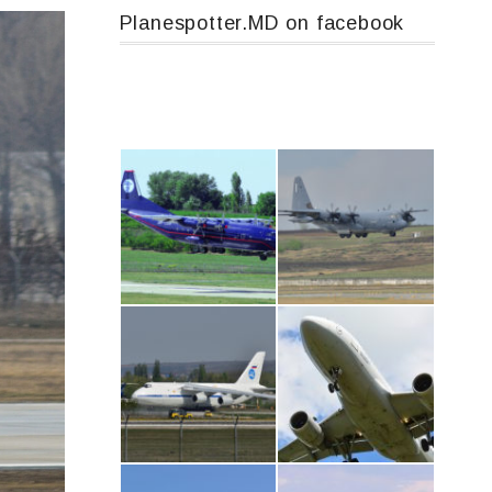
Planespotter.MD on facebook
An12, UR-CGV
MC-130, 15731