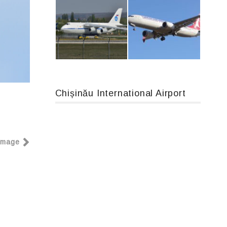
IL76, RA-78844
An12, UR-CGV
Chișinău International Airport
An124, RA-82013
Boeing 737 MAX 8, TC-LCC
Image