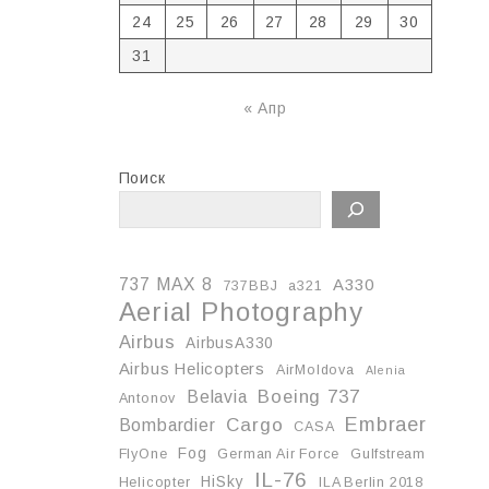
24
25
26
27
28
29
30
31
« Апр
Поиск
737 MAX 8
A330
737BBJ
a321
Aerial Photography
Airbus
AirbusA330
Airbus Helicopters
AirMoldova
Alenia
Boeing 737
Belavia
Antonov
Embraer
Cargo
Bombardier
CASA
Fog
FlyOne
German Air Force
Gulfstream
IL-76
HiSky
Helicopter
ILA Berlin 2018