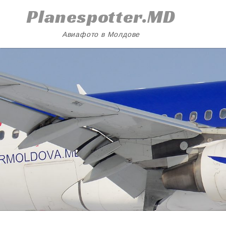
Skip
Planespotter.MD
to
content
Авиафото в Молдове