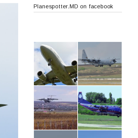
Planespotter.MD on facebook
Airbus A319-114 D-AILN, Lufthansa, Франкфурт-Кишинев, 24/06/18
MC-130, 15731