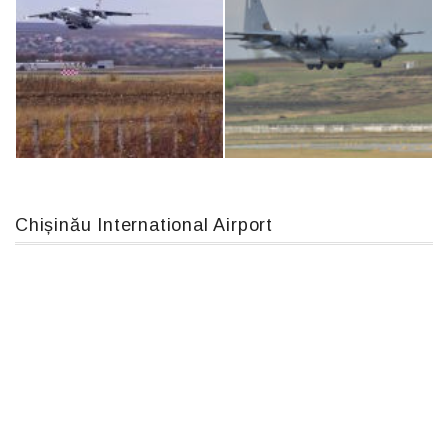
An124, RA-82013
Airbus A319-114 D-AILN, Lufthansa, Франкфурт-Кишинев, 24/06/18
Chișinău International Airport
IL76, RA-78844
MC-130, 15731