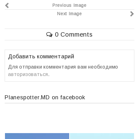
Previous Image
e
er
р
Next Image
b
а
o
в
0 Comments
o
и
k
т
ь
Добавить комментарий
Для отправки комментария вам необходимо
авторизоваться
.
Planespotter.MD on facebook