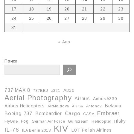
17
18
19
20
21
22
23
24
25
26
27
28
29
30
31
« Апр
Поиск
737 MAX 8
A330
737BBJ
a321
Aerial Photography
Airbus
AirbusA330
Belavia
Airbus Helicopters
AirMoldova
Antonov
Alenia
Embraer
Boeing 737
Cargo
Bombardier
CASA
Fog
HiSky
FlyOne
German Air Force
Gulfstream
Helicopter
KIV
IL-76
LOT Polish Airlines
ILA Berlin 2018