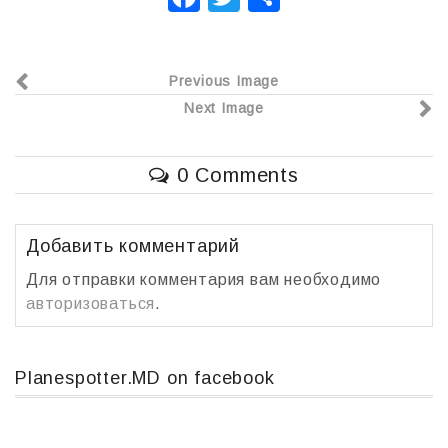
a
wi
т
c
tt
п
Previous Image
e
er
р
Next Image
b
а
o
в
0 Comments
o
и
k
т
ь
Добавить комментарий
Для отправки комментария вам необходимо
авторизоваться
.
Planespotter.MD on facebook