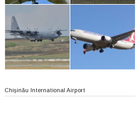
Airbus A319-114 D-AILN, Lufthansa, Франкфурт-Кишинев, 24/06/18
An124, RA-82013
Chișinău International Airport
MC-130, 15731
Boeing 737 MAX 8, TC-LCC