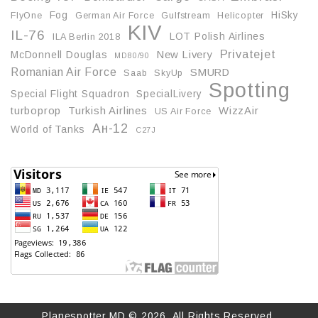
Fog
HiSky
FlyOne
German Air Force
Gulfstream
Helicopter
KIV
IL-76
LOT Polish Airlines
ILA Berlin 2018
Privatejet
McDonnell Douglas
New Livery
MD80/90
Romanian Air Force
SMURD
Saab
SkyUp
Spotting
Special Flight Squadron
SpecialLivery
turboprop
Turkish Airlines
WizzAir
US Air Force
Ан-12
World of Tanks
С27J
Planespotter.MD © 2026. All Rights Reserved.