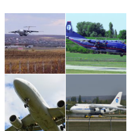
IL76, RA-78844
An12, UR-CGV