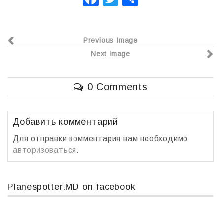
a
wi
т
c
tt
п
Previous Image
e
er
р
Next Image
b
а
o
в
0 Comments
o
и
k
т
ь
Добавить комментарий
Для отправки комментария вам необходимо
авторизоваться
.
Planespotter.MD on facebook