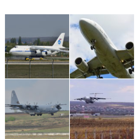
An124, RA-82013
Airbus A319-114 D-AILN, Lufthansa, Франкфурт-Кишинев, 24/06/18