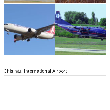
MC-130, 15731
IL76, RA-78844
Chișinău International Airport
Boeing 737 MAX 8, TC-LCC
An12, UR-CGV