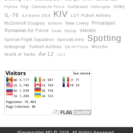
Fog
HiSky
FlyOne
German Air Force
Gulfstream
Helicopter
KIV
IL-76
LOT Polish Airlines
ILA Berlin 2018
Privatejet
McDonnell Douglas
New Livery
MD80/90
Romanian Air Force
SMURD
Saab
SkyUp
Spotting
Special Flight Squadron
SpecialLivery
turboprop
Turkish Airlines
WizzAir
US Air Force
Ан-12
World of Tanks
С27J
Planespotter.MD © 2026. All Rights Reserved.