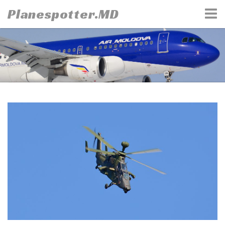
Skip
Planespotter.MD
to
content