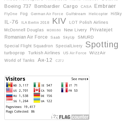
Embraer
Boeing 737
Cargo
Bombardier
CASA
Fog
HiSky
FlyOne
German Air Force
Gulfstream
Helicopter
KIV
IL-76
LOT Polish Airlines
ILA Berlin 2018
Privatejet
McDonnell Douglas
New Livery
MD80/90
Romanian Air Force
SMURD
Saab
SkyUp
Spotting
Special Flight Squadron
SpecialLivery
turboprop
Turkish Airlines
WizzAir
US Air Force
Ан-12
World of Tanks
С27J