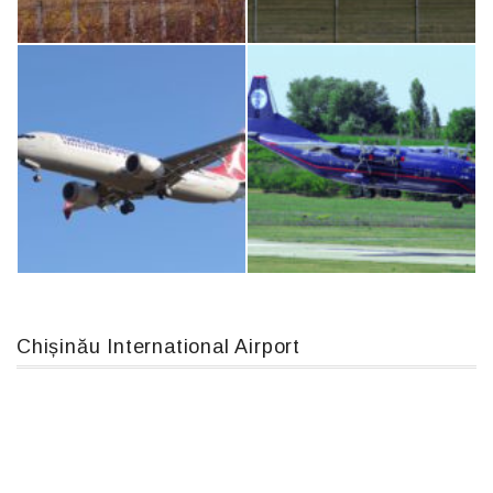
Airbus A319-114 D-AILN, Lufthansa, Франкфурт-Кишинев, 24/06/18
MC-130, 15731
IL76, RA-78844
An124, RA-82013
Chișinău International Airport
Boeing 737 MAX 8, TC-LCC
An12, UR-CGV