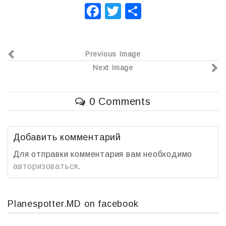
F
T
О
a
wi
т
c
tt
п
Previous Image
e
er
р
Next Image
b
а
o
в
0 Comments
o
и
k
т
ь
Добавить комментарий
Для отправки комментария вам необходимо
авторизоваться
.
Planespotter.MD on facebook