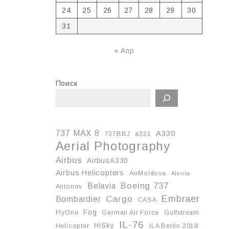
24
25
26
27
28
29
30
31
« Апр
Поиск
737 MAX 8
A330
737BBJ
a321
Aerial Photography
Airbus
AirbusA330
Airbus Helicopters
AirMoldova
Alenia
Boeing 737
Belavia
Antonov
Embraer
Cargo
Bombardier
CASA
Fog
FlyOne
German Air Force
Gulfstream
IL-76
HiSky
Helicopter
ILA Berlin 2018