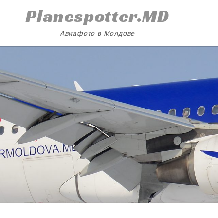
Skip
Planespotter.MD
to
content
Авиафото в Молдове