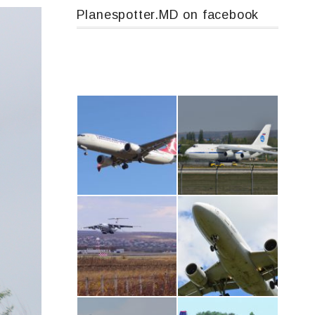
Planespotter.MD on facebook
Boeing 737 MAX 8, TC-LCC
An124, RA-82013