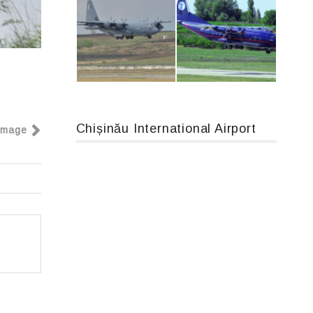
IL76, RA-78844
Airbus A319-114 D-AILN, Lufthansa, Франкфурт-Кишинев, 24/06/18
Chișinău International Airport
Image
MC-130, 15731
An12, UR-CGV