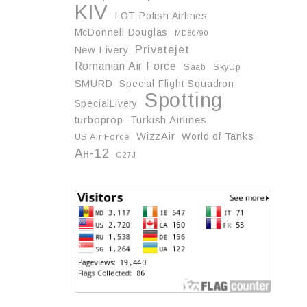
KIV
LOT Polish Airlines
McDonnell Douglas
MD80/90
Privatejet
New Livery
Romanian Air Force
Saab
SkyUp
SMURD
Special Flight Squadron
Spotting
SpecialLivery
turboprop
Turkish Airlines
WizzAir
World of Tanks
US Air Force
Ан-12
С27J