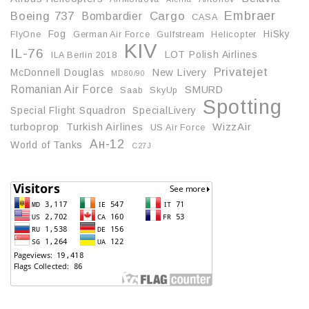
Embraer
Boeing 737
Cargo
Bombardier
CASA
Fog
HiSky
FlyOne
German Air Force
Gulfstream
Helicopter
KIV
IL-76
LOT Polish Airlines
ILA Berlin 2018
Privatejet
McDonnell Douglas
New Livery
MD80/90
Romanian Air Force
SMURD
Saab
SkyUp
Spotting
Special Flight Squadron
SpecialLivery
turboprop
Turkish Airlines
WizzAir
US Air Force
Ан-12
World of Tanks
С27J