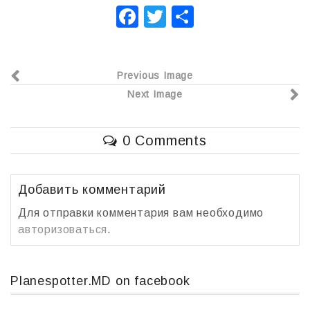
F
T
О
a
wi
т
c
tt
п
Previous Image
e
er
р
Next Image
b
а
o
в
0 Comments
o
и
k
т
ь
Добавить комментарий
Для отправки комментария вам необходимо
авторизоваться
.
Planespotter.MD on facebook