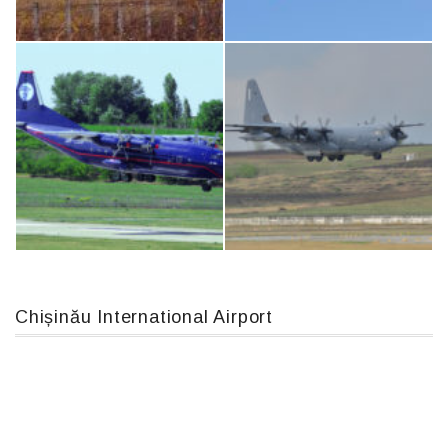
An124, RA-82013
Airbus A319-114 D-AILN, Lufthansa, Франкфурт-Кишинев, 24/06/18
IL76, RA-78844
Boeing 737 MAX 8, TC-LCC
Chișinău International Airport
An12, UR-CGV
MC-130, 15731