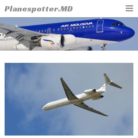
Skip
Planespotter.MD
to
content