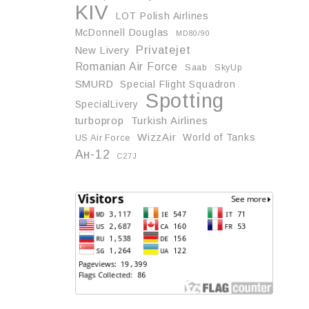
KIV
LOT Polish Airlines
McDonnell Douglas
MD80/90
Privatejet
New Livery
Romanian Air Force
Saab
SkyUp
SMURD
Special Flight Squadron
Spotting
SpecialLivery
turboprop
Turkish Airlines
WizzAir
World of Tanks
US Air Force
Ан-12
С27J