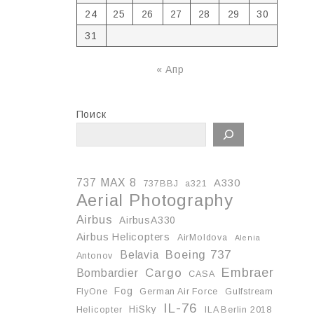
24
25
26
27
28
29
30
31
« Апр
Поиск
737 MAX 8
A330
737BBJ
a321
Aerial Photography
Airbus
AirbusA330
Airbus Helicopters
AirMoldova
Alenia
Boeing 737
Belavia
Antonov
Embraer
Cargo
Bombardier
CASA
Fog
FlyOne
German Air Force
Gulfstream
IL-76
HiSky
Helicopter
ILA Berlin 2018