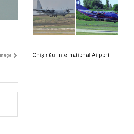
Airbus A319-114 D-AILN, Lufthansa, Франкфурт-Кишинев, 24/06/18
Boeing 737 MAX 8, TC-LCC
Chișinău International Airport
Image
MC-130, 15731
An12, UR-CGV