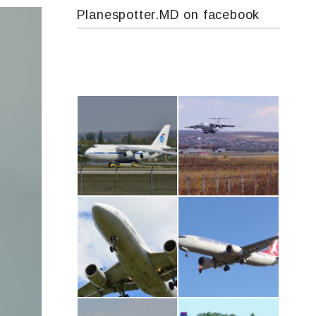
Planespotter.MD on facebook
An124, RA-82013
IL76, RA-78844