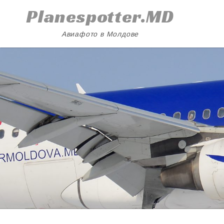
Skip
Planespotter.MD
to
content
Авиафото в Молдове