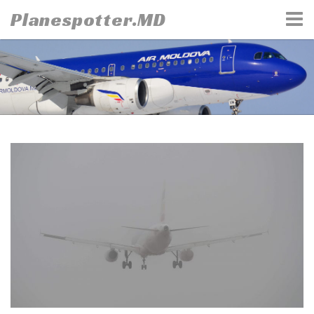
Skip
Planespotter.MD
to
content