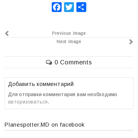
F
T
О
a
wi
т
c
tt
п
Previous Image
e
er
р
Next Image
b
а
o
в
0 Comments
o
и
k
т
ь
Добавить комментарий
Для отправки комментария вам необходимо
авторизоваться
.
Planespotter.MD on facebook