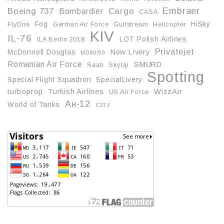
Embraer
Boeing 737
Cargo
Bombardier
CASA
Fog
HiSky
FlyOne
German Air Force
Gulfstream
Helicopter
KIV
IL-76
LOT Polish Airlines
ILA Berlin 2018
Privatejet
McDonnell Douglas
New Livery
MD80/90
Romanian Air Force
SMURD
Saab
SkyUp
Spotting
Special Flight Squadron
SpecialLivery
turboprop
Turkish Airlines
WizzAir
US Air Force
Ан-12
World of Tanks
С27J