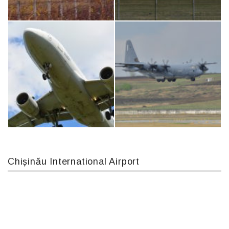
An12, UR-CGV
Boeing 737 MAX 8, TC-LCC
IL76, RA-78844
An124, RA-82013
Chișinău International Airport
Airbus A319-114 D-AILN, Lufthansa, Франкфурт-Кишинев, 24/06/18
MC-130, 15731