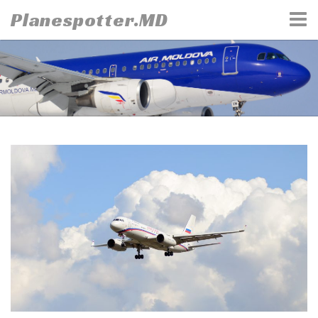
Skip
Planespotter.MD
to
content