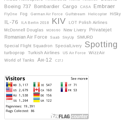
Embraer
Boeing 737
Cargo
Bombardier
CASA
Fog
HiSky
FlyOne
German Air Force
Gulfstream
Helicopter
KIV
IL-76
LOT Polish Airlines
ILA Berlin 2018
Privatejet
McDonnell Douglas
New Livery
MD80/90
Romanian Air Force
SMURD
Saab
SkyUp
Spotting
Special Flight Squadron
SpecialLivery
turboprop
Turkish Airlines
WizzAir
US Air Force
Ан-12
World of Tanks
С27J