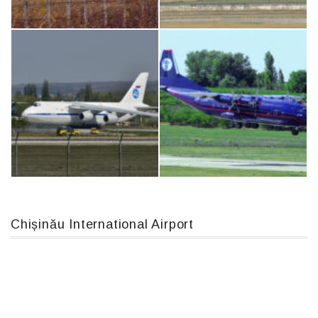
Airbus A319-114 D-AILN, Lufthansa, Франкфурт-Кишинев, 24/06/18
Boeing 737 MAX 8, TC-LCC
IL76, RA-78844
MC-130, 15731
Chișinău International Airport
An124, RA-82013
An12, UR-CGV