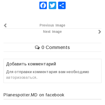
F
T
О
a
wi
т
c
tt
п
Previous Image
e
er
р
Next Image
b
а
o
в
0 Comments
o
и
k
т
ь
Добавить комментарий
Для отправки комментария вам необходимо
авторизоваться
.
Planespotter.MD on facebook