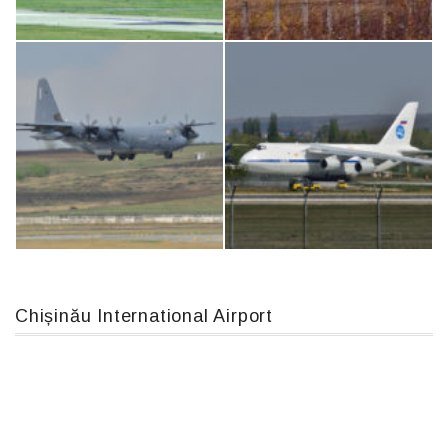
Boeing 737 MAX 8, TC-LCC
Airbus A319-114 D-AILN, Lufthansa, Франкфурт-Кишинев, 24/06/18
An12, UR-CGV
IL76, RA-78844
Chișinău International Airport
MC-130, 15731
An124, RA-82013