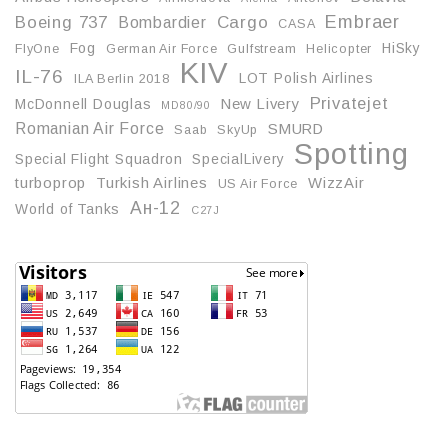
Embraer
Boeing 737
Cargo
Bombardier
CASA
Fog
HiSky
FlyOne
German Air Force
Gulfstream
Helicopter
KIV
IL-76
LOT Polish Airlines
ILA Berlin 2018
Privatejet
McDonnell Douglas
New Livery
MD80/90
Romanian Air Force
SMURD
Saab
SkyUp
Spotting
Special Flight Squadron
SpecialLivery
turboprop
Turkish Airlines
WizzAir
US Air Force
Ан-12
World of Tanks
С27J