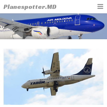
Skip
Planespotter.MD
to
content