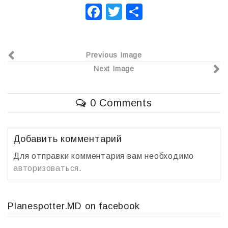
F
T
О
a
wi
т
c
tt
п
Previous Image
e
er
р
Next Image
b
а
o
в
0 Comments
o
и
k
т
ь
Добавить комментарий
Для отправки комментария вам необходимо
авторизоваться
.
Planespotter.MD on facebook