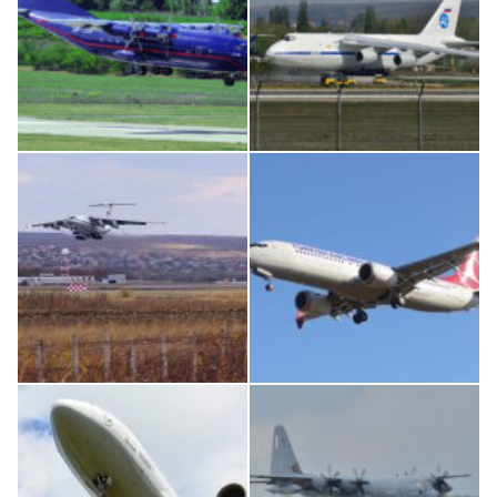
An12, UR-CGV
An124, RA-82013