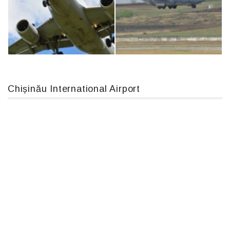
IL76, RA-78844
Boeing 737 MAX 8, TC-LCC
Chișinău International Airport
Airbus A319-114 D-AILN, Lufthansa, Франкфурт-Кишинев, 24/06/18
MC-130, 15731