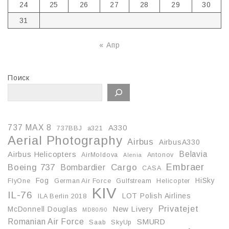
24
25
26
27
28
29
30
31
« Апр
Поиск
737 MAX 8
A330
737BBJ
a321
Aerial Photography
Airbus
AirbusA330
Belavia
Airbus Helicopters
AirMoldova
Antonov
Alenia
Embraer
Boeing 737
Cargo
Bombardier
CASA
Fog
HiSky
FlyOne
German Air Force
Gulfstream
Helicopter
KIV
IL-76
LOT Polish Airlines
ILA Berlin 2018
Privatejet
McDonnell Douglas
New Livery
MD80/90
Romanian Air Force
SMURD
Saab
SkyUp