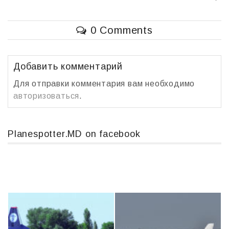
b
а
o
в
0 Comments
o
и
k
т
ь
Добавить комментарий
Для отправки комментария вам необходимо
авторизоваться
.
Planespotter.MD on facebook