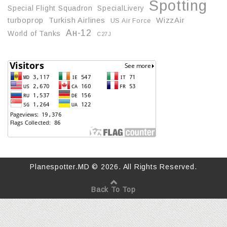
Spotting
Special Flight Squadron
SpecialLivery
turboprop
Turkish Airlines
WizzAir
US Air Force
Ан-12
World of Tanks
С27J
Planespotter.MD © 2026. All Rights Reserved.
Back To Top