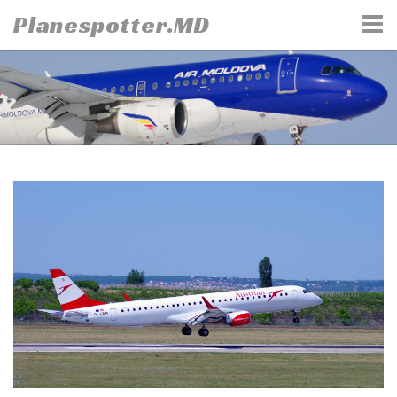
Skip
Planespotter.MD
to
content