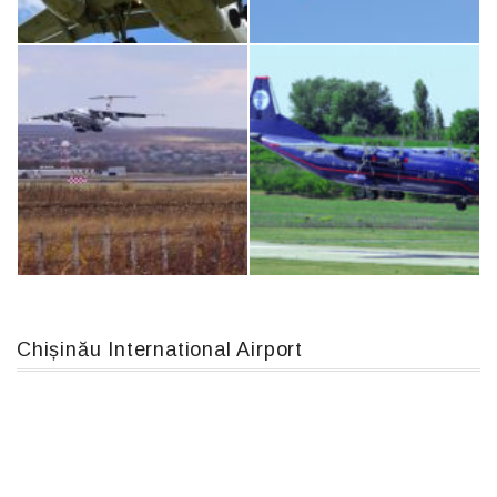
An124, RA-82013
MC-130, 15731
Airbus A319-114 D-AILN, Lufthansa, Франкфурт-Кишинев, 24/06/18
Boeing 737 MAX 8, TC-LCC
Chișinău International Airport
IL76, RA-78844
An12, UR-CGV