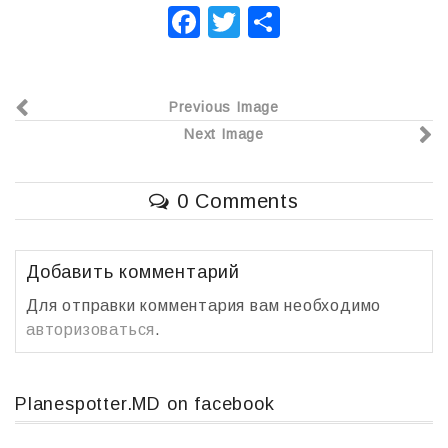
F
T
О
a
wi
т
c
tt
п
Previous Image
e
er
р
Next Image
b
а
o
в
0 Comments
o
и
k
т
ь
Добавить комментарий
Для отправки комментария вам необходимо
авторизоваться
.
Planespotter.MD on facebook