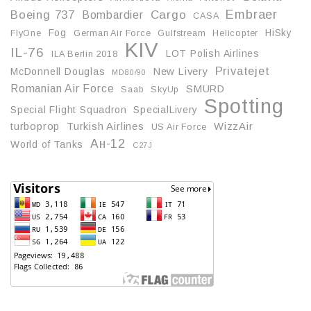
Embraer
Boeing 737
Cargo
Bombardier
CASA
Fog
HiSky
FlyOne
German Air Force
Gulfstream
Helicopter
KIV
IL-76
LOT Polish Airlines
ILA Berlin 2018
Privatejet
McDonnell Douglas
New Livery
MD80/90
Romanian Air Force
SMURD
Saab
SkyUp
Spotting
Special Flight Squadron
SpecialLivery
turboprop
Turkish Airlines
WizzAir
US Air Force
Ан-12
World of Tanks
С27J