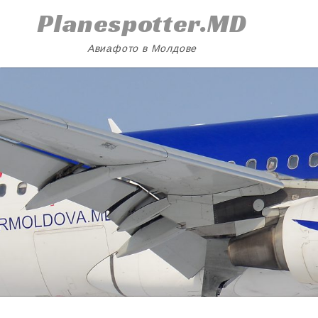
Skip
Planespotter.MD
to
content
Авиафото в Молдове