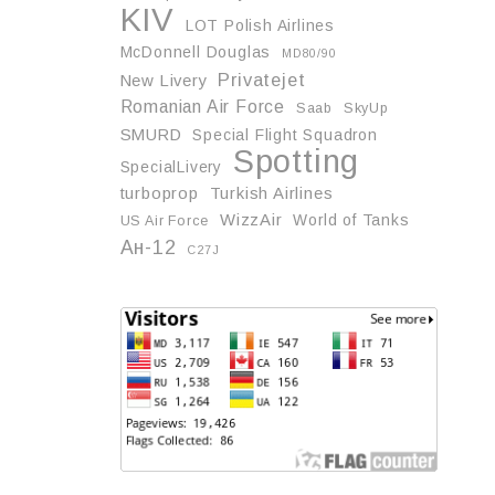
KIV
LOT Polish Airlines
McDonnell Douglas
MD80/90
Privatejet
New Livery
Romanian Air Force
Saab
SkyUp
SMURD
Special Flight Squadron
Spotting
SpecialLivery
turboprop
Turkish Airlines
WizzAir
World of Tanks
US Air Force
Ан-12
С27J