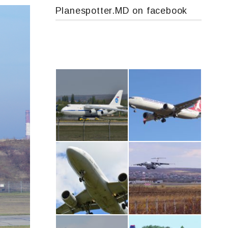
Planespotter.MD on facebook
An124, RA-82013
Boeing 737 MAX 8, TC-LCC