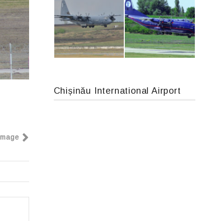
Airbus A319-114 D-AILN, Lufthansa, Франкфурт-Кишинев, 24/06/18
IL76, RA-78844
Chișinău International Airport
MC-130, 15731
An12, UR-CGV
Image