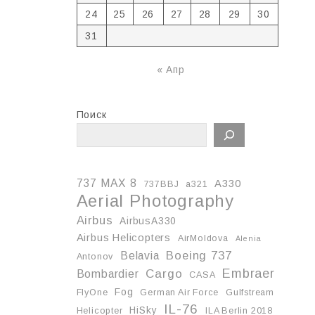
24
25
26
27
28
29
30
31
« Апр
Поиск
737 MAX 8
A330
737BBJ
a321
Aerial Photography
Airbus
AirbusA330
Airbus Helicopters
AirMoldova
Alenia
Boeing 737
Belavia
Antonov
Embraer
Cargo
Bombardier
CASA
Fog
FlyOne
German Air Force
Gulfstream
IL-76
HiSky
Helicopter
ILA Berlin 2018