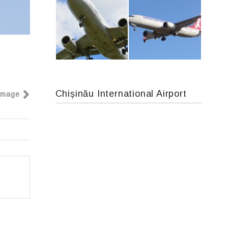
An12, UR-CGV
IL76, RA-78844
Chișinău International Airport
Image
Airbus A319-114 D-AILN, Lufthansa, Франкфурт-Кишинев, 24/06/18
Boeing 737 MAX 8, TC-LCC