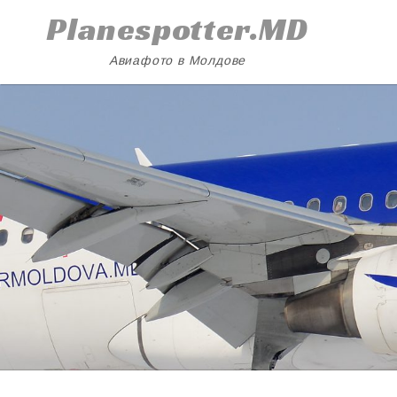
Skip
Planespotter.MD
to
content
Авиафото в Молдове