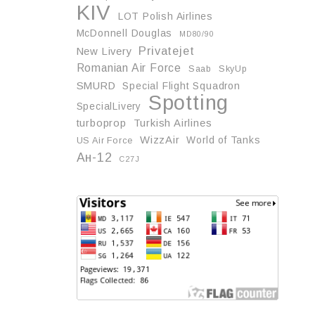
KIV
LOT Polish Airlines
McDonnell Douglas
MD80/90
Privatejet
New Livery
Romanian Air Force
Saab
SkyUp
SMURD
Special Flight Squadron
Spotting
SpecialLivery
turboprop
Turkish Airlines
WizzAir
World of Tanks
US Air Force
Ан-12
С27J