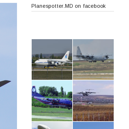
Planespotter.MD on facebook
An124, RA-82013
MC-130, 15731