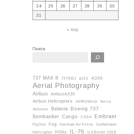
24
25
26
27
28
29
30
31
« Апр
Поиск
737 MAX 8
A330
737BBJ
a321
Aerial Photography
Airbus
AirbusA330
Airbus Helicopters
AirMoldova
Alenia
Boeing 737
Belavia
Antonov
Embraer
Cargo
Bombardier
CASA
Fog
FlyOne
German Air Force
Gulfstream
IL-76
HiSky
Helicopter
ILA Berlin 2018